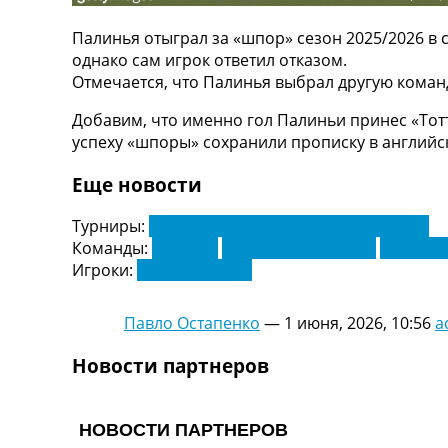
ТВ программа
Палинья отыграл за «шпор» сезон 2025/2026 в с
RU
однако сам игрок ответил отказом.
UA
Отмечается, что Палинья выбрал другую коман
Categories
Добавим, что именно гол Палиньи принес «Тотт
успеху «шпоры» сохранили прописку в английс
Главная
Новости футбола
Еще новости
Видео
Трансферы
Турниры:
Чемпионат Англии по футболу. АПЛ
Новости футбола Украины
Команды:
Бавария
Спортинг Лиссабон
Тоттенх
Последние комментарии
Игроки:
Жоао Палинья
Конкурс прогнозов
Логин
Павло Остапенко
—
1 июня, 2026, 10:56
a
Рейтинги
Правила
Новости партнеров
Коллективный прогноз
Турниры
Чемпионат Мира
Украина. Премьер-Лига