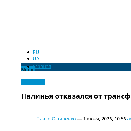
RU
UA
Главная
Меню
Новости футбола
Видео
Эксклюзив
Трансферы
Новости футбола Украины
Палинья отказался от трансф
Последние комментарии
Конкурс прогнозов
Логин
Рейтинги
Павло Остапенко
—
1 июня, 2026, 10:56
a
Правила
Коллективный прогноз