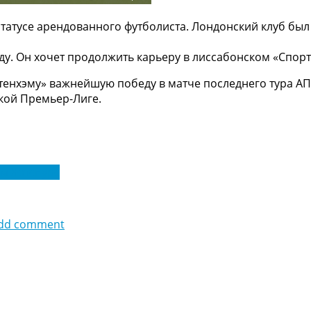
татусе арендованного футболиста. Лондонский клуб был 
ду. Он хочет продолжить карьеру в лиссабонском «Спорт
енхэму» важнейшую победу в матче последнего тура АПЛ
кой Премьер-Лиге.
эм Хотспурс
dd comment