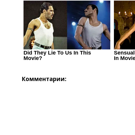
Украина. Первая Лига
Лига Чемпионов
Англия. Премьер Лига
Испания. Ла Лига
Другие Турниры >>>
Таблицы
Таблицы групп Чемпионата Мира
Украина. Премьер-Лига
Украина. Первая Лига
Лига Чемпионов. Таблицы групп
Англия. Премьер-Лига
Испания. Ла Лига
Комментарии:
Все таблицы >>>
Рейтинги
Рейтинг стран УЕФА
Рейтинг клубов УЕФА
Рейтинг ФИФА
ТВ программа