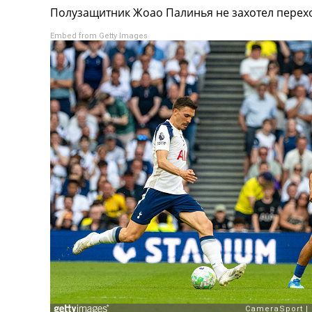
Полузащитник Жоао Палинья не захотел перехо
Турниры
Чемпионат Мира
Embed from Getty Images
Украина. Премьер-Лига
Украина. Первая Лига
Лига Чемпионов
Англия. Премьер Лига
Испания. Ла Лига
Другие Турниры >>>
Таблицы
Таблицы групп Чемпионата Мира
Украина. Премьер-Лига
Украина. Первая Лига
Лига Чемпионов. Таблицы групп
Англия. Премьер-Лига
Испания. Ла Лига
Все таблицы >>>
Рейтинги
Рейтинг стран УЕФА
Рейтинг клубов УЕФА
Рейтинг ФИФА