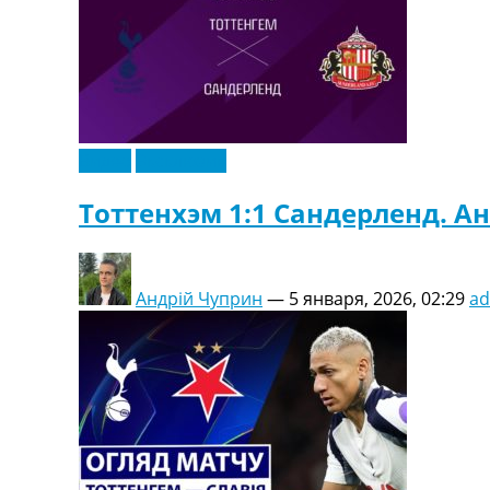
Видео
Эксклюзив
Тоттенхэм 1:1 Сандерленд. А
Андрій Чуприн
—
5 января, 2026, 02:29
a