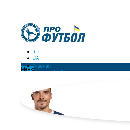
RU
UA
Главная
Меню
Новости футбола
Видео
Трансферы
Новости футбола Украины
Последние комментарии
Конкурс прогнозов
Логин
Рейтинги
Правила
Коллективный прогноз