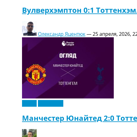
Вулверхэмптон 0:1 Тоттенхэм
Олександр Яцентюк
—
25 апреля, 2026, 2
Видео
Эксклюзив
Манчестер Юнайтед 2:0 Тотте