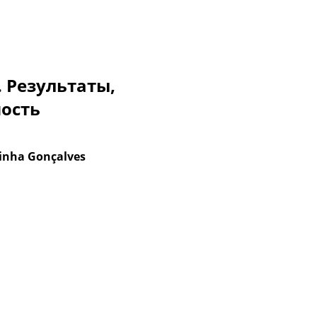
. Результаты,
мость
hinha Gonçalves