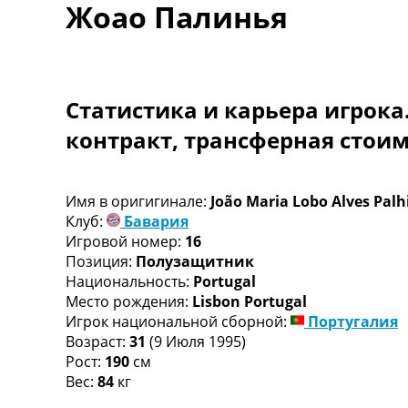
Жоао Палинья
Турниры
Чемпионат Мира
Украина. Премьер-Лига
Украина. Первая Лига
Лига Чемпионов
Статистика и карьера игрока
Англия. Премьер Лига
контракт, трансферная стои
Испания. Ла Лига
Другие Турниры >>>
Таблицы
Таблицы групп Чемпионата Мира
Имя в оригигинале:
João Maria Lobo Alves Pal
Украина. Премьер-Лига
Клуб:
Бавария
Украина. Первая Лига
Игровой номер:
16
Лига Чемпионов. Таблицы групп
Позиция:
Полузащитник
Англия. Премьер-Лига
Национальность:
Portugal
Испания. Ла Лига
Место рождения:
Lisbon Portugal
Все таблицы >>>
Игрок национальной сборной:
Португалия
Рейтинги
Возраст:
31
(9 Июля 1995)
Рейтинг стран УЕФА
Рост:
190
см
Рейтинг клубов УЕФА
Вес:
84
кг
Рейтинг ФИФА