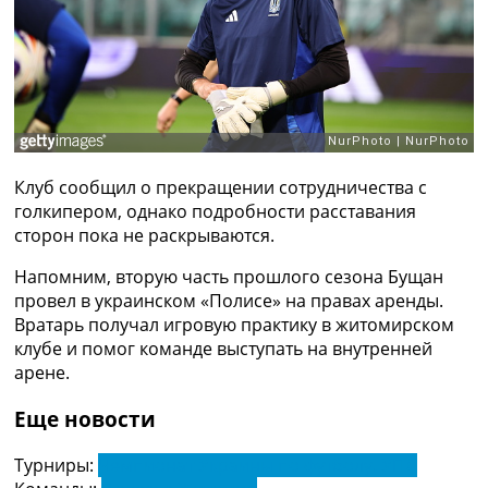
Рейтинг ФИФА
ТВ программа
RU
UA
Categories
Клуб сообщил о прекращении сотрудничества с
Главная
голкипером, однако подробности расставания
Новости футбола
сторон пока не раскрываются.
Видео
Трансферы
Напомним, вторую часть прошлого сезона Бущан
Новости футбола Украины
провел в украинском «Полисе» на правах аренды.
Последние комментарии
Вратарь получал игровую практику в житомирском
Конкурс прогнозов
клубе и помог команде выступать на внутренней
Логин
арене.
Рейтинги
Правила
Еще новости
Коллективный прогноз
Турниры
Турниры:
Чемпионат Украины по футболу. УПЛ
Чемпионат Мира