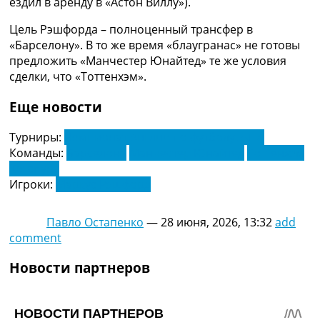
ездил в аренду в «Астон Виллу»).
Украина. Премьер-Лига
Украина. Первая Лига
Цель Рэшфорда – полноценный трансфер в
Лига Чемпионов
«Барселону». В то же время «блаугранас» не готовы
Англия. Премьер Лига
предложить «Манчестер Юнайтед» те же условия
Испания. Ла Лига
сделки, что «Тоттенхэм».
Другие Турниры >>>
Таблицы
Еще новости
Таблицы групп Чемпионата Мира
Украина. Премьер-Лига
Турниры:
Чемпионат Англии по футболу. АПЛ
Украина. Первая Лига
Команды:
Барселона
Манчестер Юнайтед
Тоттенхэм
Лига Чемпионов. Таблицы групп
Хотспурс
Англия. Премьер-Лига
Игроки:
Маркус Рэшфорд
Испания. Ла Лига
Все таблицы >>>
Павло Остапенко
—
28 июня, 2026, 13:32
add
Рейтинги
comment
Рейтинг стран УЕФА
Рейтинг клубов УЕФА
Новости партнеров
Рейтинг ФИФА
ТВ программа