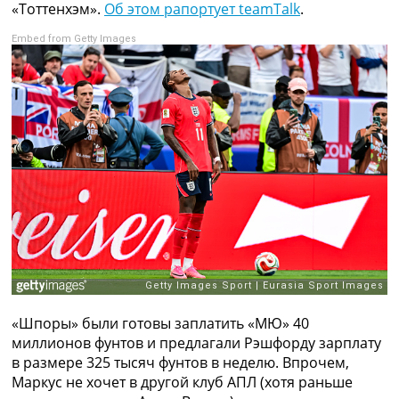
«Тоттенхэм».
Об этом рапортует teamTalk
.
Рейтинг ФИФА
ТВ программа
Embed from Getty Images
RU
UA
Categories
Главная
Новости футбола
Видео
Трансферы
Новости футбола Украины
Последние комментарии
Конкурс прогнозов
Логин
Рейтинги
«Шпоры» были готовы заплатить «МЮ» 40
Правила
миллионов фунтов и предлагали Рэшфорду зарплату
Коллективный прогноз
в размере 325 тысяч фунтов в неделю. Впрочем,
Турниры
Маркус не хочет в другой клуб АПЛ (хотя раньше
Чемпионат Мира