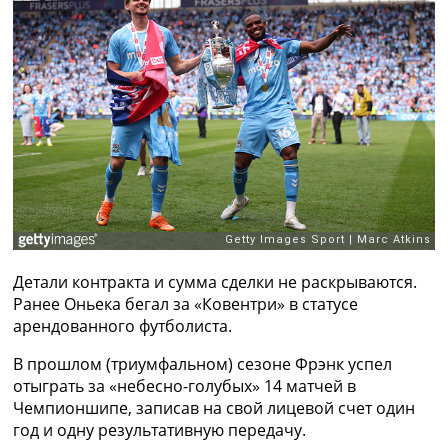
Рейтинг ФИФА
ТВ программа
RU
UA
Categories
Главная
Новости футбола
Видео
Трансферы
Новости футбола Украины
Детали контракта и сумма сделки не раскрываются.
Последние комментарии
Ранее Оньека бегал за «Ковентри» в статусе
Конкурс прогнозов
арендованного футболиста.
Логин
Рейтинги
В прошлом (триумфальном) сезоне Фрэнк успел
Правила
отыграть за «небесно-голубых» 14 матчей в
Коллективный прогноз
Чемпионшипе, записав на свой лицевой счет один
Турниры
год и одну результативную передачу.
Чемпионат Мира