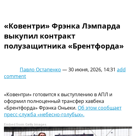
Коллективный прогноз
Турниры
Чемпионат Мира
«Ковентри» Фрэнка Лэмпарда
Украина. Премьер-Лига
Украина. Первая Лига
выкупил контракт
Лига Чемпионов
полузащитника «Брентфорда»
Англия. Премьер Лига
Испания. Ла Лига
Другие Турниры >>>
Таблицы
Павло Остапенко
—
30 июня, 2026, 14:31
add
Таблицы групп Чемпионата Мира
comment
Украина. Премьер-Лига
Украина. Первая Лига
Лига Чемпионов. Таблицы групп
«Ковентри» готовится к выступлению в АПЛ и
Англия. Премьер-Лига
оформил полноценный трансфер хавбека
Испания. Ла Лига
«Брентфорда» Фрэнка Оньеки.
Об этом сообщает
Все таблицы >>>
пресс-служба «небесно-голубых».
Рейтинги
Embed from Getty Images
Рейтинг стран УЕФА
Рейтинг клубов УЕФА