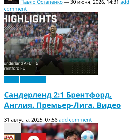
Павло Остапенко
—
30 июня, 2026, 14:31
add
comment
Видео
Эксклюзив
Сандерленд 2:1 Брентфорд.
Англия. Премьер-Лига. Видео
31 августа, 2025, 07:58
add comment