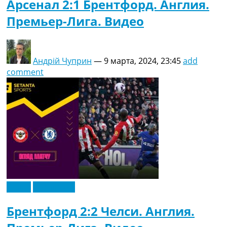
Арсенал 2:1 Брентфорд. Англия.
Премьер-Лига. Видео
Андрій Чуприн
—
9 марта, 2024, 23:45
add
comment
Видео
Эксклюзив
Брентфорд 2:2 Челси. Англия.