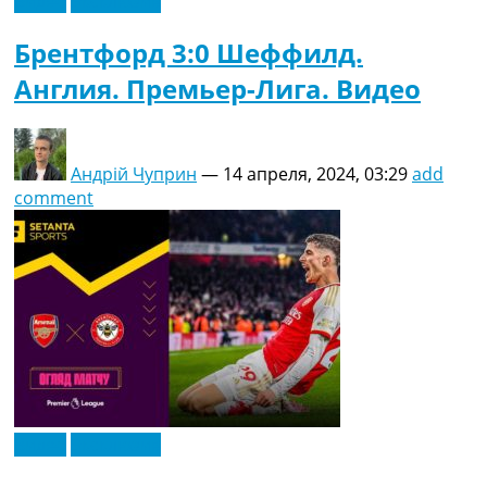
Видео
Эксклюзив
Брентфорд 3:0 Шеффилд.
Англия. Премьер-Лига. Видео
Андрій Чуприн
—
14 апреля, 2024, 03:29
add
comment
Видео
Эксклюзив