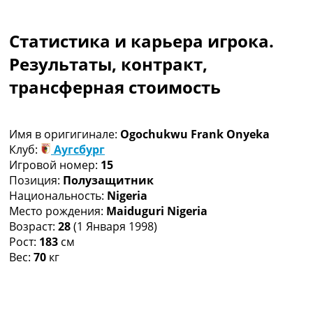
Коллективный прогноз
Турниры
Статистика и карьера игрока.
Чемпионат Мира
Украина. Премьер-Лига
Результаты, контракт,
Украина. Первая Лига
трансферная стоимость
Лига Чемпионов
Англия. Премьер Лига
Испания. Ла Лига
Имя в оригигинале:
Ogochukwu Frank Onyeka
Другие Турниры >>>
Клуб:
Аугсбург
Таблицы
Игровой номер:
15
Таблицы групп Чемпионата Мира
Позиция:
Полузащитник
Украина. Премьер-Лига
Национальность:
Nigeria
Украина. Первая Лига
Место рождения:
Maiduguri Nigeria
Лига Чемпионов. Таблицы групп
Возраст:
28
(1 Января 1998)
Англия. Премьер-Лига
Рост:
183
см
Испания. Ла Лига
Вес:
70
кг
Все таблицы >>>
Рейтинги
Рейтинг стран УЕФА
Рейтинг клубов УЕФА