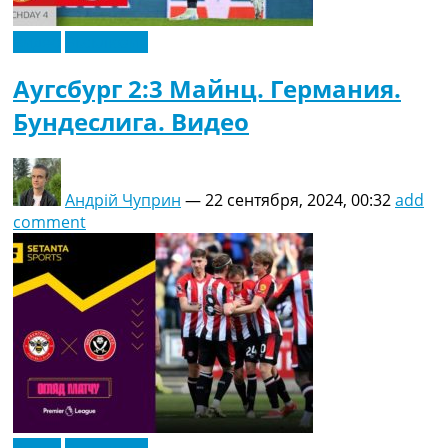
Видео
Эксклюзив
Аугсбург 2:3 Майнц. Германия.
Бундеслига. Видео
Андрій Чуприн
—
22 сентября, 2024, 00:32
add
comment