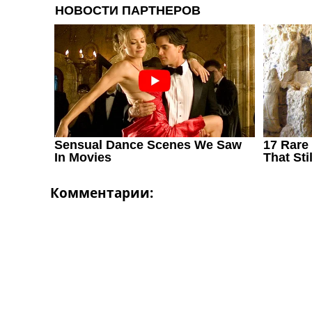
Украина. Первая Лига
Лига Чемпионов
Англия. Премьер Лига
Испания. Ла Лига
Другие Турниры >>>
Таблицы
Таблицы групп Чемпионата Мира
Украина. Премьер-Лига
Украина. Первая Лига
Лига Чемпионов. Таблицы групп
Англия. Премьер-Лига
Испания. Ла Лига
Комментарии:
Все таблицы >>>
Рейтинги
Рейтинг стран УЕФА
Рейтинг клубов УЕФА
Рейтинг ФИФА
ТВ программа