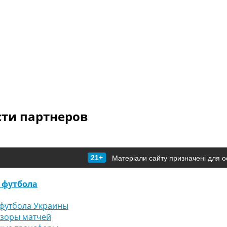
сти партнеров
21+
Матеріали сайту призначені для о
 футбола
футбола Украины
бзоры матчей