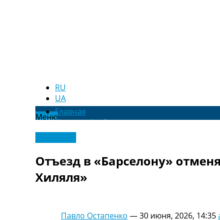
RU
UA
Главная
Меню
Новости футбола
Видео
Эксклюзив
Трансферы
Новости футбола Украины
Отъезд в «Барселону» отменя
Последние комментарии
Хиляля»
Конкурс прогнозов
Логин
Рейтинги
Правила
Павло Остапенко
—
30 июня, 2026, 14:35
Коллективный прогноз