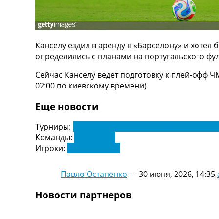
ТВ программа
RU
UA
Канселу ездил в аренду в «Барселону» и хотел 
Categories
определились с планами на португальского фул
Сейчас Канселу ведет подготовку к плей-офф Ч
Главная
02:00 по киевскому времени).
Новости футбола
Видео
Еще новости
Трансферы
Новости футбола Украины
Турниры:
Чемпионат Испании по футболу. Ла Л
Последние комментарии
Команды:
Барселона
Конкурс прогнозов
Игроки:
Жоау Канселу
Логин
Рейтинги
Правила
Павло Остапенко
—
30 июня, 2026, 14:35
Коллективный прогноз
Новости партнеров
Турниры
Чемпионат Мира
Украина. Премьер-Лига