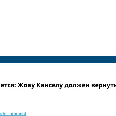
ется: Жоау Канселу должен вернут
add comment