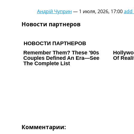
Украина. Первая Лига
Андрій Чуприн
—
1 июля, 2026, 17:00
add
Лига Чемпионов
Англия. Премьер Лига
Новости партнеров
Испания. Ла Лига
Другие Турниры >>>
Таблицы
Таблицы групп Чемпионата Мира
Украина. Премьер-Лига
Украина. Первая Лига
Лига Чемпионов. Таблицы групп
Англия. Премьер-Лига
Испания. Ла Лига
Все таблицы >>>
Рейтинги
Рейтинг стран УЕФА
Рейтинг клубов УЕФА
Рейтинг ФИФА
ТВ программа
Комментарии: