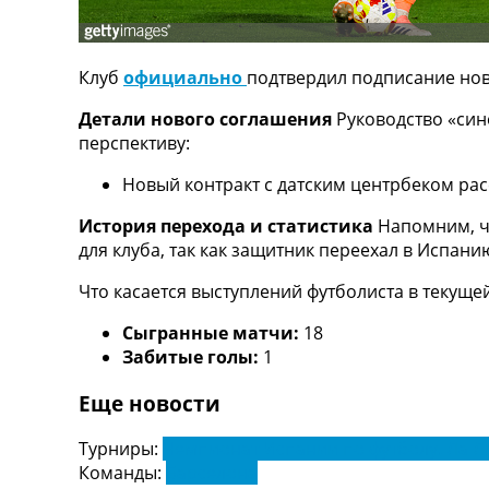
ТВ программа
RU
Клуб
официально
подтвердил подписание но
UA
Детали нового соглашения
Руководство «син
Categories
перспективу:
Главная
Новый контракт с датским центрбеком ра
Новости футбола
Видео
История перехода и статистика
Напомним, чт
Трансферы
для клуба, так как защитник переехал в Испани
Новости футбола Украины
Что касается выступлений футболиста в текущ
Последние комментарии
Конкурс прогнозов
Сыгранные матчи:
18
Логин
Забитые голы:
1
Рейтинги
Правила
Еще новости
Коллективный прогноз
Турниры
Турниры:
Чемпионат Испании по футболу. Ла Л
Чемпионат Мира
Команды:
Барселона
Украина. Премьер-Лига