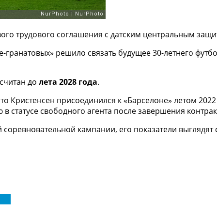
вого трудового соглашения с датским центральным защ
е-гранатовых» решило связать будущее 30-летнего футб
ссчитан до
лета 2028 года
.
о Кристенсен присоединился к «Барселоне» летом 2022 
ю в статусе свободного агента после завершения контрак
ей соревновательной кампании, его показатели выглядя
ига