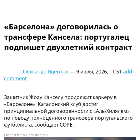
Коллективный прогноз
Турниры
Чемпионат Мира
«Барселона» договорилась о
Украина. Премьер-Лига
Украина. Первая Лига
трансфере Кансела: португалец
Лига Чемпионов
подпишет двухлетний контракт
Англия. Премьер Лига
Испания. Ла Лига
Другие Турниры >>>
Таблицы
Олександр Яцентюк
—
9 июля, 2026, 11:51
add
Таблицы групп Чемпионата Мира
comment
Украина. Премьер-Лига
Украина. Первая Лига
Лига Чемпионов. Таблицы групп
Защитник Жоау Канселу продолжит карьеру в
Англия. Премьер-Лига
«Барселоне». Каталонский клуб достиг
Испания. Ла Лига
принципиальной договоренности с «Аль-Хилялем»
Все таблицы >>>
по поводу полноценного трансфера португальского
Рейтинги
футболиста, сообщает COPE.
Рейтинг стран УЕФА
Embed from Getty Images
Рейтинг клубов УЕФА