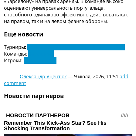
«Барселону» на правах аренды. В команде высоко
Украина. Премьер-Лига
оценивают универсальность португальца,
Украина. Первая Лига
способного одинаково эффективно действовать как
Лига Чемпионов
на правом, так и на левом фланге обороны.
Англия. Премьер Лига
Испания. Ла Лига
Еще новости
Другие Турниры >>>
Таблицы
Турниры:
Чемпионат Испании по футболу. Ла Лига
Таблицы групп Чемпионата Мира
Команды:
Барселона
Украина. Премьер-Лига
Игроки:
Жоау Канселу
Украина. Первая Лига
Лига Чемпионов. Таблицы групп
Олександр Яцентюк
—
9 июля, 2026, 11:51
add
Англия. Премьер-Лига
comment
Испания. Ла Лига
Все таблицы >>>
Новости партнеров
Рейтинги
Рейтинг стран УЕФА
Рейтинг клубов УЕФА
Рейтинг ФИФА
ТВ программа