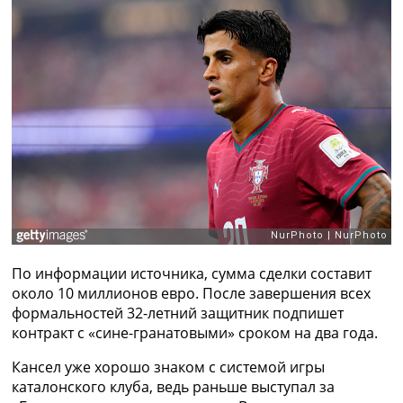
Рейтинг ФИФА
ТВ программа
RU
UA
Categories
Главная
Новости футбола
Видео
Трансферы
Новости футбола Украины
Последние комментарии
По информации источника, сумма сделки составит
Конкурс прогнозов
около 10 миллионов евро. После завершения всех
Логин
формальностей 32-летний защитник подпишет
Рейтинги
контракт с «сине-гранатовыми» сроком на два года.
Правила
Коллективный прогноз
Кансел уже хорошо знаком с системой игры
Турниры
каталонского клуба, ведь раньше выступал за
Чемпионат Мира