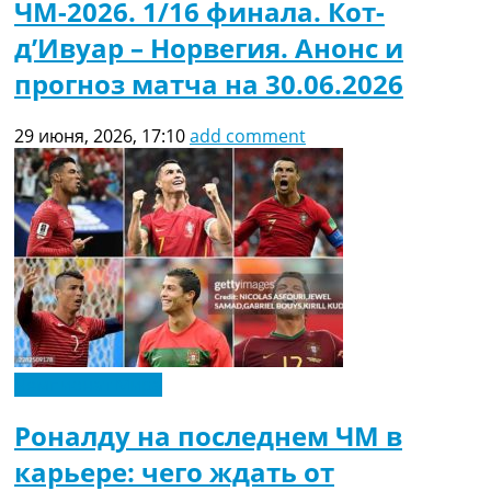
ЧМ-2026. 1/16 финала. Кот-
д’Ивуар – Норвегия. Анонс и
прогноз матча на 30.06.2026
29 июня, 2026, 17:10
add comment
Чемпионат Мира
Роналду на последнем ЧМ в
карьере: чего ждать от