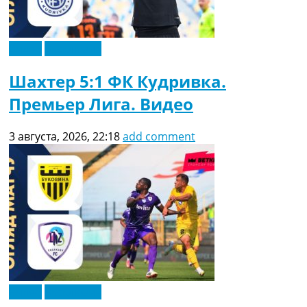
Рейтинг ФИФА
ТВ программа
Видео
Эксклюзив
RU
UA
Шахтер 5:1 ФК Кудривка.
Categories
Премьер Лига. Видео
Главная
3 августа, 2026, 22:18
add comment
Новости футбола
Видео
Трансферы
Новости футбола Украины
Последние комментарии
Конкурс прогнозов
Логин
Рейтинги
Правила
Коллективный прогноз
Турниры
Видео
Эксклюзив
Чемпионат Мира