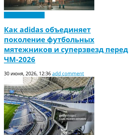
Чемпионат Мира
Как adidas объединяет
поколение футбольных
мятежников и суперзвезд перед
ЧМ-2026
30 июня, 2026, 12:36
add comment