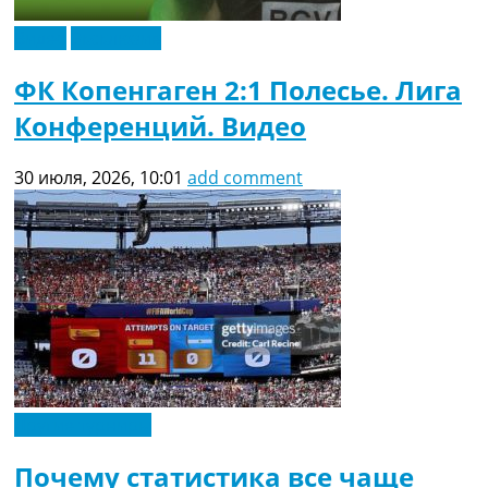
Видео
Эксклюзив
ФК Копенгаген 2:1 Полесье. Лига
Конференций. Видео
30 июля, 2026, 10:01
add comment
Другие турниры
Почему статистика все чаще