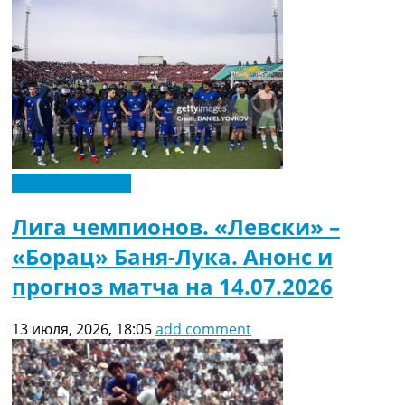
Лига Чемпионов
Лига чемпионов. «Левски» –
«Борац» Баня-Лука. Анонс и
прогноз матча на 14.07.2026
13 июля, 2026, 18:05
add comment