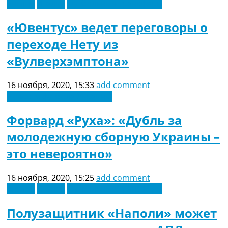
Англия
Италия
Футбольные трансферы
Коллективный прогноз
Турниры
«Ювентус» ведет переговоры о
Чемпионат Мира
переходе Нету из
Украина. Премьер-Лига
Украина. Первая Лига
«Вулверхэмптона»
Лига Чемпионов
Англия. Премьер Лига
16 ноября, 2020, 15:33
add comment
Испания. Ла Лига
Новости футбола Украины
Другие Турниры >>>
Таблицы
Форвард «Руха»: «Дубль за
Таблицы групп Чемпионата Мира
Украина. Премьер-Лига
молодежную сборную Украины –
Украина. Первая Лига
это невероятно»
Лига Чемпионов. Таблицы групп
Англия. Премьер-Лига
Испания. Ла Лига
16 ноября, 2020, 15:25
add comment
Все таблицы >>>
Англия
Италия
Футбольные трансферы
Рейтинги
Полузащитник «Наполи» может
Рейтинг стран УЕФА
Рейтинг клубов УЕФА