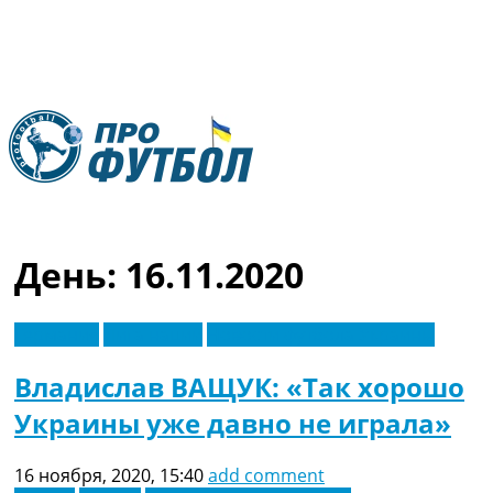
RU
UA
День:
16.11.2020
Главная
Меню
Новости футбола
Видео
Германия
Лига наций
Новости футбола Украины
Трансферы
Новости футбола Украины
Владислав ВАЩУК: «Так хорошо
Последние комментарии
Украины уже давно не играла»
Конкурс прогнозов
Логин
Рейтинги
16 ноября, 2020, 15:40
add comment
Правила