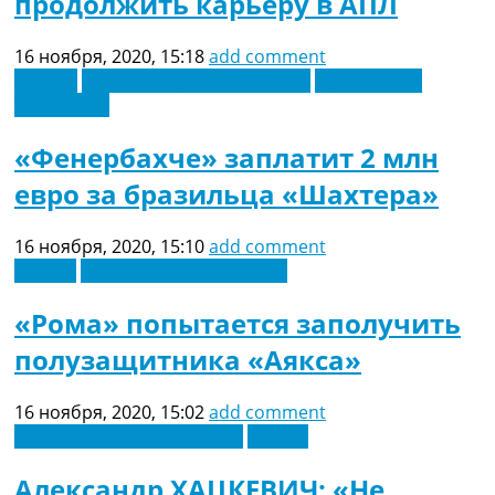
продолжить карьеру в АПЛ
Рейтинг ФИФА
ТВ программа
16 ноября, 2020, 15:18
add comment
RU
Европа
Новости футбола Украины
Футбольные
UA
трансферы
Categories
«Фенербахче» заплатит 2 млн
евро за бразильца «Шахтера»
Главная
Новости футбола
Видео
16 ноября, 2020, 15:10
add comment
Трансферы
Италия
Футбольные трансферы
Новости футбола Украины
«Рома» попытается заполучить
Последние комментарии
Конкурс прогнозов
полузащитника «Аякса»
Логин
Рейтинги
16 ноября, 2020, 15:02
add comment
Правила
Новости футбола Украины
Россия
Коллективный прогноз
Турниры
Александр ХАЦКЕВИЧ: «Не
Чемпионат Мира