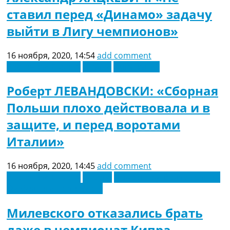
Украина. Премьер-Лига
ставил перед «Динамо» задачу
Украина. Первая Лига
выйти в Лигу чемпионов»
Лига Чемпионов
Англия. Премьер Лига
Испания. Ла Лига
16 ноября, 2020, 14:54
add comment
Другие Турниры >>>
Восточная Европа
Италия
Лига наций
Таблицы
Таблицы групп Чемпионата Мира
Роберт ЛЕВАНДОВСКИ: «Сборная
Украина. Премьер-Лига
Польши плохо действовала и в
Украина. Первая Лига
Лига Чемпионов. Таблицы групп
защите, и перед воротами
Англия. Премьер-Лига
Италии»
Испания. Ла Лига
Все таблицы >>>
16 ноября, 2020, 14:45
add comment
Рейтинги
Восточная Европа
Европа
Новости футбола Украины
Рейтинг стран УЕФА
Футбольные трансферы
Рейтинг клубов УЕФА
Рейтинг ФИФА
Милевского отказались брать
ТВ программа
даже в чемпионат Кипра