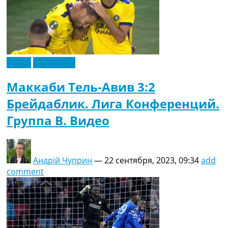
Видео
Эксклюзив
Маккаби Тель-Авив 3:2
Брейдаблик. Лига Конференций.
Группа B. Видео
Андрій Чуприн
—
22 сентября, 2023, 09:34
add
comment