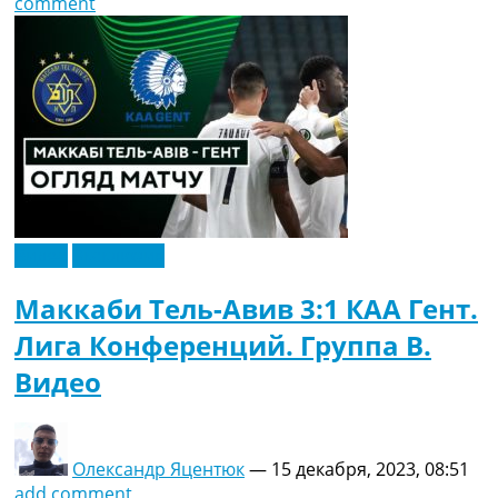
comment
Видео
Эксклюзив
Маккаби Тель-Авив 3:1 КАА Гент.
Лига Конференций. Группа B.
Видео
Олександр Яцентюк
—
15 декабря, 2023, 08:51
add comment