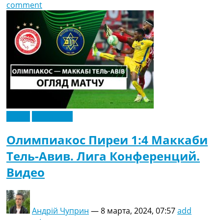
comment
Видео
Эксклюзив
Олимпиакос Пиреи 1:4 Маккаби
Тель-Авив. Лига Конференций.
Видео
Андрій Чуприн
—
8 марта, 2024, 07:57
add