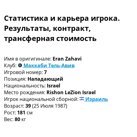
Коллективный прогноз
Турниры
Статистика и карьера игрока.
Чемпионат Мира
Украина. Премьер-Лига
Результаты, контракт,
Украина. Первая Лига
трансферная стоимость
Лига Чемпионов
Англия. Премьер Лига
Испания. Ла Лига
Имя в оригигинале:
Eran Zahavi
Другие Турниры >>>
Клуб:
Маккаби Тель-Авив
Таблицы
Игровой номер:
7
Таблицы групп Чемпионата Мира
Позиция:
Нападающий
Украина. Премьер-Лига
Национальность:
Israel
Украина. Первая Лига
Место рождения:
Rishon LeZion Israel
Лига Чемпионов. Таблицы групп
Игрок национальной сборной:
Израиль
Англия. Премьер-Лига
Возраст:
39
(25 Июля 1987)
Испания. Ла Лига
Рост:
181
см
Все таблицы >>>
Вес:
80
кг
Рейтинги
Рейтинг стран УЕФА
Рейтинг клубов УЕФА