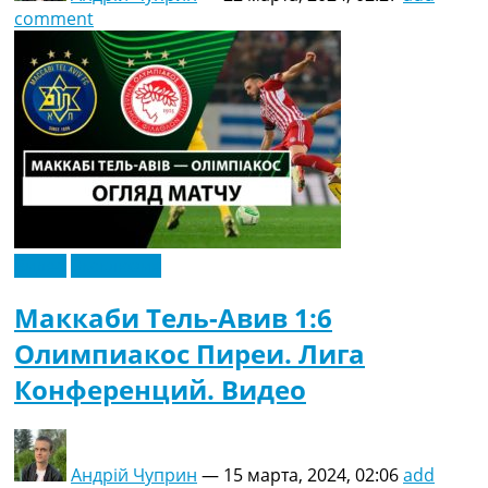
comment
Видео
Эксклюзив
Маккаби Тель-Авив 1:6
Олимпиакос Пиреи. Лига
Конференций. Видео
Андрій Чуприн
—
15 марта, 2024, 02:06
add