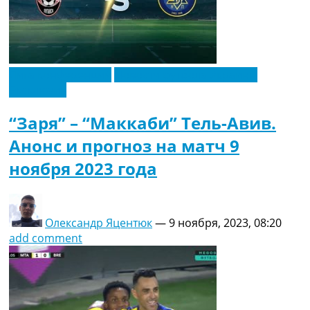
Лига конференций
Новости футбола Украины
Эксклюзив
“Заря” – “Маккаби” Тель-Авив.
Анонс и прогноз на матч 9
ноября 2023 года
Олександр Яцентюк
—
9 ноября, 2023, 08:20
add comment