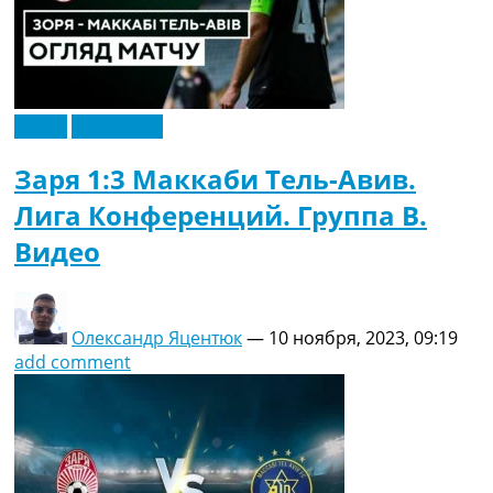
Видео
Эксклюзив
Заря 1:3 Маккаби Тель-Авив.
Лига Конференций. Группа B.
Видео
Олександр Яцентюк
—
10 ноября, 2023, 09:19
add comment