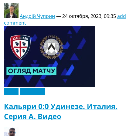
Андрій Чуприн
—
24 октября, 2023, 09:35
add
comment
Видео
Эксклюзив
Кальяри 0:0 Удинезе. Италия.
Серия A. Видео