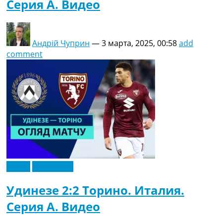
Серия A. Видео
Андрій Чуприн
—
3 марта, 2025, 00:58
add
comment
Видео
Эксклюзив
Удинезе 2:2 Торино. Италия.
Серия A. Видео