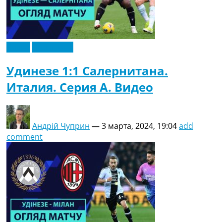
Видео
Эксклюзив
Удинезе 1:1 Салернитана.
Италия. Серия A. Видео
Андрій Чуприн
—
3 марта, 2024, 19:04
add
comment