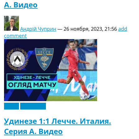
A. Видео
Андрій Чуприн
—
26 ноября, 2023, 21:56
add
comment
Видео
Эксклюзив
Удинезе 1:1 Лечче. Италия.
Серия A. Видео