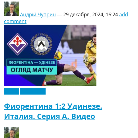
Андрій Чуприн
—
29 декабря, 2024, 16:24
add
comment
Видео
Эксклюзив
Фиорентина 1:2 Удинезе.
Италия. Серия A. Видео