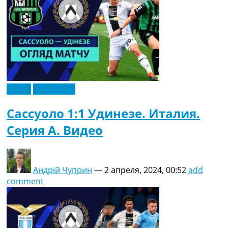
Видео
Эксклюзив
Сассуоло 1:1 Удинезе. Италия.
Серия A. Видео
Андрій Чуприн
—
2 апреля, 2024, 00:52
add
comment