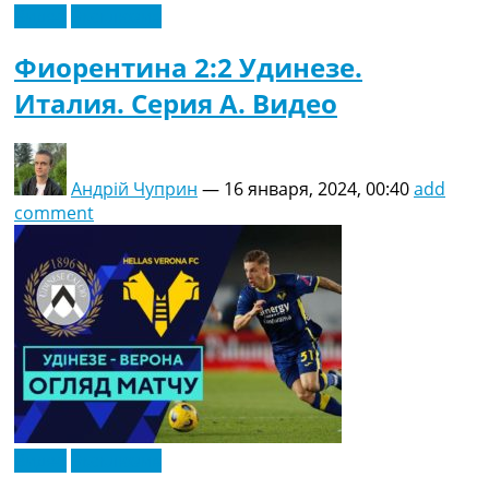
Видео
Эксклюзив
Фиорентина 2:2 Удинезе.
Италия. Серия A. Видео
Андрій Чуприн
—
16 января, 2024, 00:40
add
comment
Видео
Эксклюзив