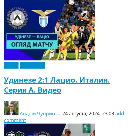
Видео
Эксклюзив
Удинезе 2:1 Лацио. Италия.
Серия A. Видео
Андрій Чуприн
—
24 августа, 2024, 23:03
add
comment