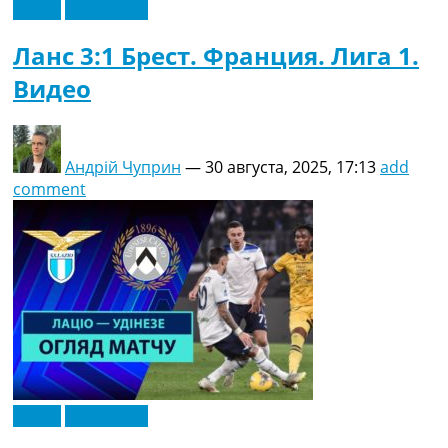
Видео
Эксклюзив
Ланс 3:1 Брест. Франция. Лига 1.
Видео
Андрій Чуприн
—
30 августа, 2025, 17:13
add
comment
Видео
Эксклюзив