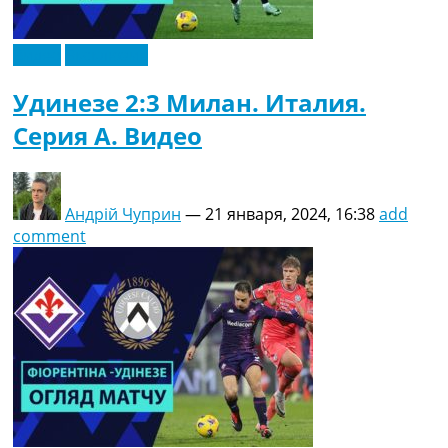
Видео
Эксклюзив
Удинезе 2:3 Милан. Италия.
Серия A. Видео
Андрій Чуприн
—
21 января, 2024, 16:38
add
comment