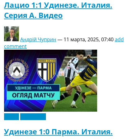
Лацио 1:1 Удинезе. Италия.
Серия A. Видео
Андрій Чуприн
—
11 марта, 2025, 07:40
add
comment
Видео
Эксклюзив
Удинезе 1:0 Парма. Италия.