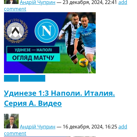
Андрій Чуприн
—
23 декабря, 2024, 22:41
add
comment
Видео
Эксклюзив
Удинезе 1:3 Наполи. Италия.
Серия A. Видео
Андрій Чуприн
—
16 декабря, 2024, 16:25
add
comment