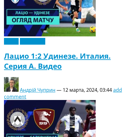
Видео
Эксклюзив
Лацио 1:2 Удинезе. Италия.
Серия A. Видео
Андрій Чуприн
—
12 марта, 2024, 03:44
add
comment