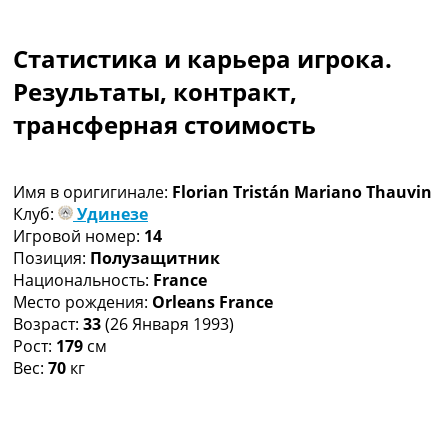
Коллективный прогноз
Турниры
Статистика и карьера игрока.
Чемпионат Мира
Украина. Премьер-Лига
Результаты, контракт,
Украина. Первая Лига
трансферная стоимость
Лига Чемпионов
Англия. Премьер Лига
Испания. Ла Лига
Имя в оригигинале:
Florian Tristán Mariano Thauvin
Другие Турниры >>>
Клуб:
Удинезе
Таблицы
Игровой номер:
14
Таблицы групп Чемпионата Мира
Позиция:
Полузащитник
Украина. Премьер-Лига
Национальность:
France
Украина. Первая Лига
Место рождения:
Orleans France
Лига Чемпионов. Таблицы групп
Возраст:
33
(26 Января 1993)
Англия. Премьер-Лига
Рост:
179
см
Испания. Ла Лига
Вес:
70
кг
Все таблицы >>>
Рейтинги
Рейтинг стран УЕФА
Рейтинг клубов УЕФА