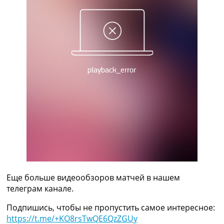
Украина. Премьер-Лига
Украина. Первая Лига
Лига Чемпионов
Англия. Премьер Лига
Испания. Ла Лига
Другие Турниры >>>
Таблицы
Таблицы групп Чемпионата Мира
Украина. Премьер-Лига
Украина. Первая Лига
Лига Чемпионов. Таблицы групп
Англия. Премьер-Лига
Испания. Ла Лига
Все таблицы >>>
Рейтинги
Рейтинг стран УЕФА
Еще больше видеообзоров матчей в нашем
Рейтинг клубов УЕФА
телеграм канале.
Рейтинг ФИФА
ТВ программа
Подпишись, чтобы не пропустить самое интересное:
https://t.me/+KO8rsTwQE6QzZGUy