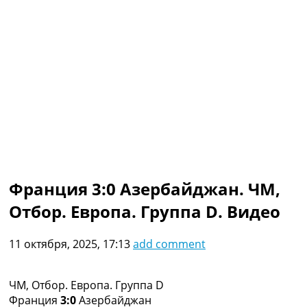
Коллективный прогноз
Турниры
Чемпионат Мира
Украина. Премьер-Лига
Украина. Первая Лига
Лига Чемпионов
Англия. Премьер Лига
Испания. Ла Лига
Другие Турниры >>>
Таблицы
Таблицы групп Чемпионата Мира
Украина. Премьер-Лига
Франция 3:0 Азербайджан. ЧМ,
Украина. Первая Лига
Отбор. Европа. Группа D. Видео
Лига Чемпионов. Таблицы групп
Англия. Премьер-Лига
Испания. Ла Лига
11 октября, 2025, 17:13
add comment
Все таблицы >>>
Рейтинги
Рейтинг стран УЕФА
ЧМ, Отбор. Европа. Группа D
Рейтинг клубов УЕФА
Франция
3:0
Азербайджан