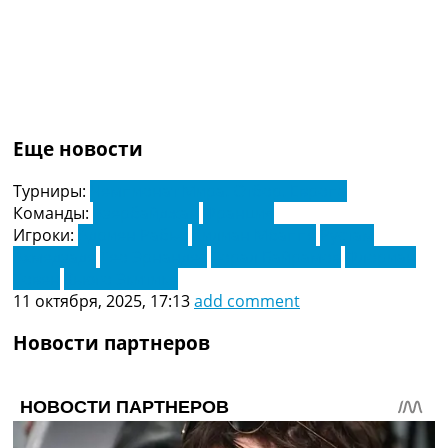
Еще новости
Турниры:
Чемпионат Мира. Отбор. Европа
Команды:
Азербайджан
Франция
Игроки:
Адриен Рабьо
Килиан Мбаппе
Рустам
Ахмедзаде
Тео Эрнандес
Торал Байрамов
Флориан
Товен
Хьюго Экитике
11 октября, 2025, 17:13
add comment
Новости партнеров