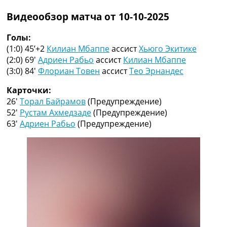
Рейтинг ФИФА
Видеообзор матча от 10-10-2025
ТВ программа
RU
Голы:
UA
(1:0) 45’+2
Килиан Мбаппе
ассист
Хьюго Экитике
(2:0) 69′
Адриен Рабьо
ассист
Килиан Мбаппе
Categories
(3:0) 84′
Флориан Товен
ассист
Тео Эрнандес
Главная
Карточки:
Новости футбола
26′
Торал Байрамов
(Предупреждение)
Видео
52′
Рустам Ахмедзаде
(Предупреждение)
Трансферы
63′
Адриен Рабьо
(Предупреждение)
Новости футбола Украины
Последние комментарии
Конкурс прогнозов
Логин
Рейтинги
Правила
Коллективный прогноз
Турниры
Чемпионат Мира