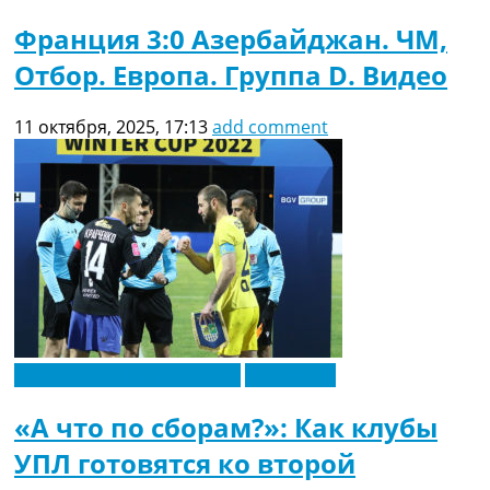
Франция 3:0 Азербайджан. ЧМ,
Отбор. Европа. Группа D. Видео
11 октября, 2025, 17:13
add comment
Новости футбола Украины
Эксклюзив
«А что по сборам?»: Как клубы
УПЛ готовятся ко второй