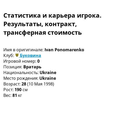
Коллективный прогноз
Турниры
Статистика и карьера игрока.
Чемпионат Мира
Украина. Премьер-Лига
Результаты, контракт,
Украина. Первая Лига
трансферная стоимость
Лига Чемпионов
Англия. Премьер Лига
Испания. Ла Лига
Имя в оригигинале:
Ivan Ponomarenko
Другие Турниры >>>
Клуб:
Буковина
Таблицы
Игровой номер:
0
Таблицы групп Чемпионата Мира
Позиция:
Вратарь
Украина. Премьер-Лига
Национальность:
Ukraine
Украина. Первая Лига
Место рождения:
Ukraine
Лига Чемпионов. Таблицы групп
Возраст:
28
(10 Мая 1998)
Англия. Премьер-Лига
Рост:
190
см
Испания. Ла Лига
Вес:
81
кг
Все таблицы >>>
Рейтинги
Рейтинг стран УЕФА
Рейтинг клубов УЕФА