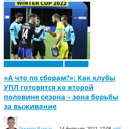
Новости футбола Украины
Эксклюзив
«А что по сборам?»: Как клубы
УПЛ готовятся ко второй
половине сезона – зона борьбы
за выживание
Дмитро Ватрас
—
14 февраля, 2022, 17:08
add