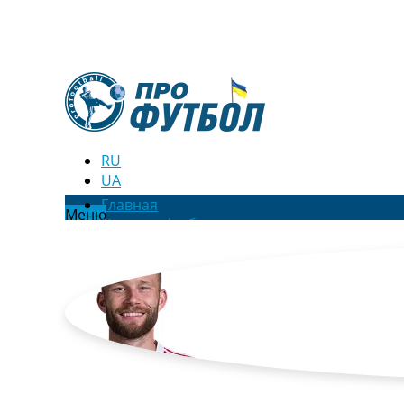
RU
UA
Главная
Меню
Новости футбола
Видео
Трансферы
Новости футбола Украины
Последние комментарии
Конкурс прогнозов
Логин
Рейтинги
Правила
Коллективный прогноз