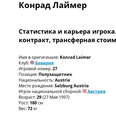
Конрад Лаймер
Турниры
Чемпионат Мира
Украина. Премьер-Лига
Украина. Первая Лига
Лига Чемпионов
Статистика и карьера игрока
Англия. Премьер Лига
контракт, трансферная стои
Испания. Ла Лига
Другие Турниры >>>
Таблицы
Таблицы групп Чемпионата Мира
Имя в оригигинале:
Konrad Laimer
Украина. Премьер-Лига
Клуб:
Бавария
Украина. Первая Лига
Игровой номер:
27
Лига Чемпионов. Таблицы групп
Позиция:
Полузащитник
Англия. Премьер-Лига
Национальность:
Austria
Испания. Ла Лига
Место рождения:
Salzburg Austria
Все таблицы >>>
Игрок национальной сборной:
Австрия
Рейтинги
Возраст:
29
(27 Мая 1997)
Рейтинг стран УЕФА
Рост:
180
см
Рейтинг клубов УЕФА
Вес:
72
кг
Рейтинг ФИФА