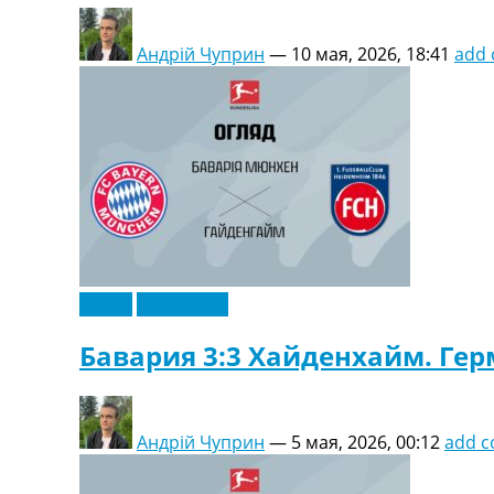
Андрій Чуприн
—
10 мая, 2026, 18:41
add
Видео
Эксклюзив
Бавария 3:3 Хайденхайм. Гер
Андрій Чуприн
—
5 мая, 2026, 00:12
add 