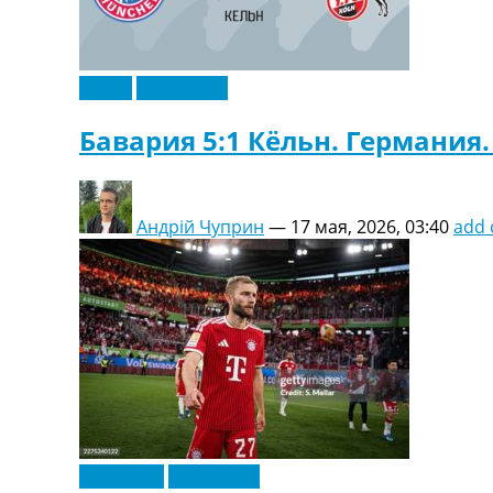
Видео
Эксклюзив
Бавария 5:1 Кёльн. Германия.
Андрій Чуприн
—
17 мая, 2026, 03:40
add
Германия
Эксклюзив