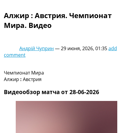
Коллективный прогноз
Турниры
Алжир : Австрия. Чемпионат
Чемпионат Мира
Мира. Видео
Украина. Премьер-Лига
Украина. Первая Лига
Лига Чемпионов
Англия. Премьер Лига
Андрій Чуприн
—
29 июня, 2026, 01:35
add
Испания. Ла Лига
comment
Другие Турниры >>>
Таблицы
Таблицы групп Чемпионата Мира
Чемпионат Мира
Украина. Премьер-Лига
Алжир
:
Австрия
Украина. Первая Лига
Лига Чемпионов. Таблицы групп
Видеообзор матча от 28-06-2026
Англия. Премьер-Лига
Испания. Ла Лига
Все таблицы >>>
Рейтинги
Рейтинг стран УЕФА
Рейтинг клубов УЕФА