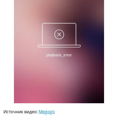
Рейтинг ФИФА
ТВ программа
RU
UA
Categories
Главная
Новости футбола
Видео
Трансферы
Новости футбола Украины
Последние комментарии
Конкурс прогнозов
Логин
Рейтинги
Правила
Коллективный прогноз
Турниры
Источник видео:
Megogo
Чемпионат Мира