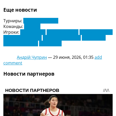
Еще новости
Турниры:
Чемпионат Мира
Команды:
Австрия
Игроки:
Дэвид Алаба
Конрад Лаймер
Майкл Грегорич
Марко Арнаутович
Марсель Сабитцер
Рияд Марез
Саша Калайджич
Хусем Ауар
Андрій Чуприн
—
29 июня, 2026, 01:35
add
comment
Новости партнеров