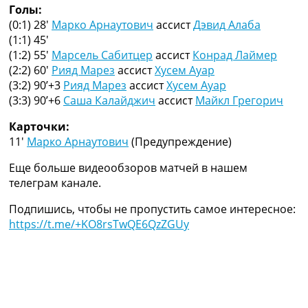
Голы:
Украина. Премьер-Лига
(0:1) 28′
Марко Арнаутович
ассист
Дэвид Алаба
Украина. Первая Лига
(1:1) 45′
Лига Чемпионов
(1:2) 55′
Марсель Сабитцер
ассист
Конрад Лаймер
Англия. Премьер Лига
(2:2) 60′
Рияд Марез
ассист
Хусем Ауар
Испания. Ла Лига
(3:2) 90’+3
Рияд Марез
ассист
Хусем Ауар
Другие Турниры >>>
(3:3) 90’+6
Саша Калайджич
ассист
Майкл Грегорич
Таблицы
Таблицы групп Чемпионата Мира
Карточки:
Украина. Премьер-Лига
11′
Марко Арнаутович
(Предупреждение)
Украина. Первая Лига
Лига Чемпионов. Таблицы групп
Еще больше видеообзоров матчей в нашем
Англия. Премьер-Лига
телеграм канале.
Испания. Ла Лига
Все таблицы >>>
Подпишись, чтобы не пропустить самое интересное:
Рейтинги
https://t.me/+KO8rsTwQE6QzZGUy
Рейтинг стран УЕФА
Рейтинг клубов УЕФА
Рейтинг ФИФА
ТВ программа