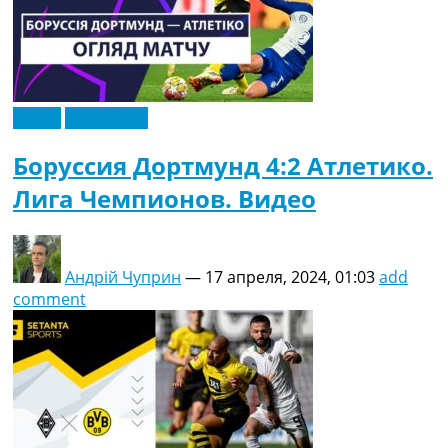
Видео
Эксклюзив
Боруссия Дортмунд 4:2 Атлетико.
Лига Чемпионов. Видео
Андрій Чуприн
—
17 апреля, 2024, 01:03
add
comment