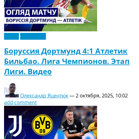
Видео
Эксклюзив
Боруссия Дортмунд 4:1 Атлетик
Бильбао. Лига Чемпионов. Этап
Лиги. Видео
Олександр Яцентюк
—
2 октября, 2025, 10:02
add comment