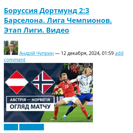
Боруссия Дортмунд 2:3
Барселона. Лига Чемпионов.
Этап Лиги. Видео
Андрій Чуприн
—
12 декабря, 2024, 01:59
add
comment
Видео
Эксклюзив