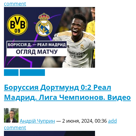
comment
Видео
Эксклюзив
Боруссия Дортмунд 0:2 Реал
Мадрид. Лига Чемпионов. Видео
Андрій Чуприн
—
2 июня, 2024, 00:36
add
comment