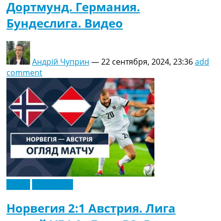
Дортмунд. Германия.
Бундеслига. Видео
Андрій Чуприн
—
22 сентября, 2024, 23:36
add
comment
Видео
Эксклюзив
Норвегия 2:1 Австрия. Лига