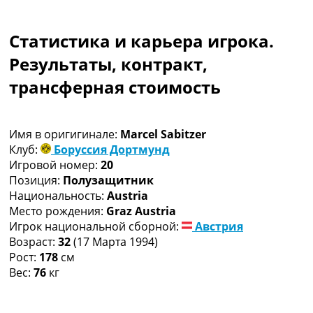
Коллективный прогноз
Турниры
Статистика и карьера игрока.
Чемпионат Мира
Украина. Премьер-Лига
Результаты, контракт,
Украина. Первая Лига
трансферная стоимость
Лига Чемпионов
Англия. Премьер Лига
Испания. Ла Лига
Имя в оригигинале:
Marcel Sabitzer
Другие Турниры >>>
Клуб:
Боруссия Дортмунд
Таблицы
Игровой номер:
20
Таблицы групп Чемпионата Мира
Позиция:
Полузащитник
Украина. Премьер-Лига
Национальность:
Austria
Украина. Первая Лига
Место рождения:
Graz Austria
Лига Чемпионов. Таблицы групп
Игрок национальной сборной:
Австрия
Англия. Премьер-Лига
Возраст:
32
(17 Марта 1994)
Испания. Ла Лига
Рост:
178
см
Все таблицы >>>
Вес:
76
кг
Рейтинги
Рейтинг стран УЕФА
Рейтинг клубов УЕФА