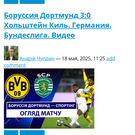
Видео
Эксклюзив
Боруссия Дортмунд 3:0
Хольштейн Киль. Германия.
Бундеслига. Видео
Андрій Чуприн
—
18 мая, 2025, 11:25
add
comment
Видео
Эксклюзив