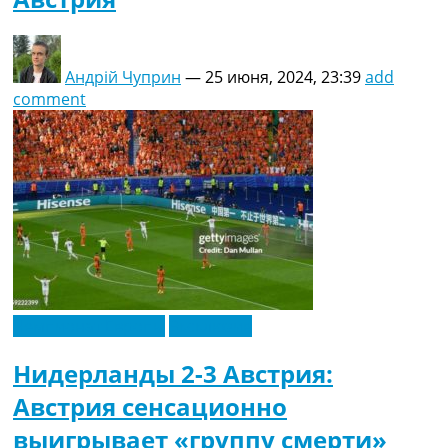
Андрій Чуприн
—
25 июня, 2024, 23:39
add
comment
Чемпионат Европы
Эксклюзив
Нидерланды 2-3 Австрия:
Австрия сенсационно
выигрывает «группу смерти»