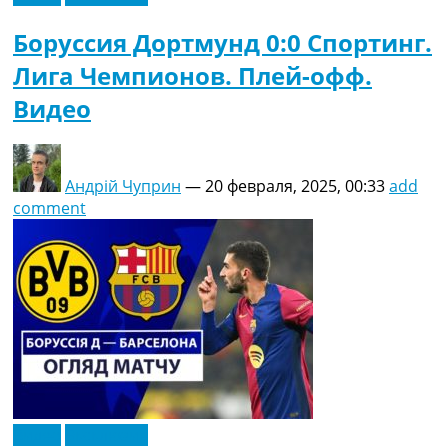
Боруссия Дортмунд 0:0 Спортинг.
Лига Чемпионов. Плей-офф.
Видео
Андрій Чуприн
—
20 февраля, 2025, 00:33
add
comment
Видео
Эксклюзив