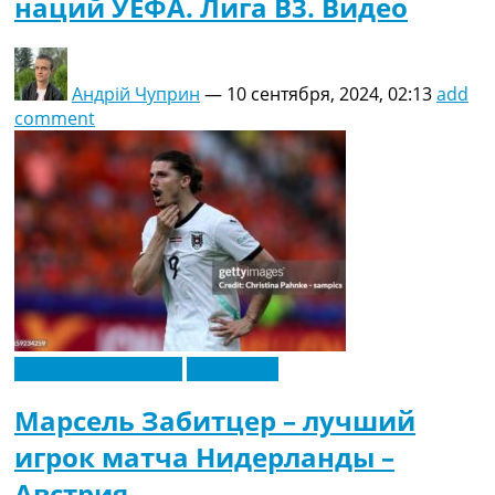
наций УЕФА. Лига B3. Видео
Андрій Чуприн
—
10 сентября, 2024, 02:13
add
comment
Чемпионат Европы
Эксклюзив
Марсель Забитцер – лучший
игрок матча Нидерланды –
Австрия