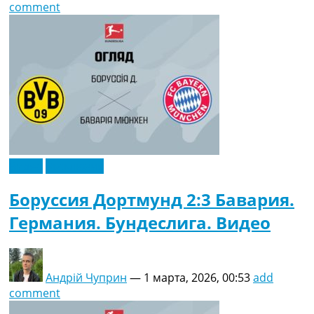
comment
Видео
Эксклюзив
Боруссия Дортмунд 2:3 Бавария.
Германия. Бундеслига. Видео
Андрій Чуприн
—
1 марта, 2026, 00:53
add
comment