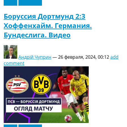
Видео
Эксклюзив
Боруссия Дортмунд 2:3
Хоффенхайм. Германия.
Бундеслига. Видео
Андрій Чуприн
—
26 февраля, 2024, 00:12
add
comment