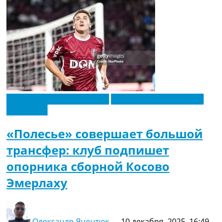
Новости футбола Украины
Футбольные трансферы
Эксклюзив
«Полесье» совершает большой
трансфер: клуб подпишет
опорника сборной Косово
Эмерлаху
Олександр Яцентюк
—
10 декабря, 2025, 16:49