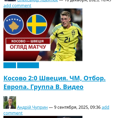
add comment
Видео
Эксклюзив
Косово 2:0 Швеция. ЧМ, Отбор.
Европа. Группа B. Видео
Андрій Чуприн
—
9 сентября, 2025, 09:36
add
comment