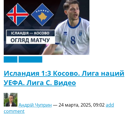
Видео
Эксклюзив
Исландия 1:3 Косово. Лига наций
УЕФА. Лига C. Видео
Андрій Чуприн
—
24 марта, 2025, 09:02
add
comment