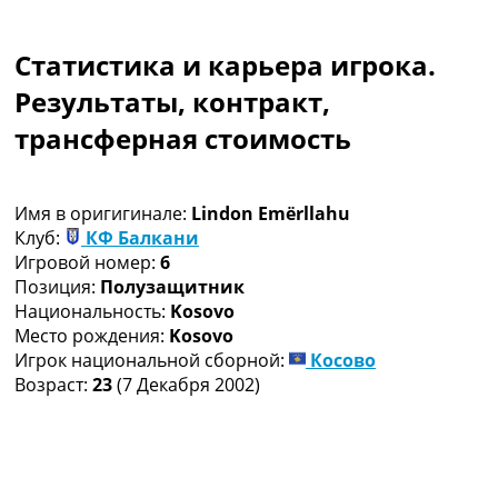
Коллективный прогноз
Турниры
Статистика и карьера игрока.
Чемпионат Мира
Украина. Премьер-Лига
Результаты, контракт,
Украина. Первая Лига
трансферная стоимость
Лига Чемпионов
Англия. Премьер Лига
Испания. Ла Лига
Имя в оригигинале:
Lindon Emërllahu
Другие Турниры >>>
Клуб:
КФ Балкани
Таблицы
Игровой номер:
6
Таблицы групп Чемпионата Мира
Позиция:
Полузащитник
Украина. Премьер-Лига
Национальность:
Kosovo
Украина. Первая Лига
Место рождения:
Kosovo
Лига Чемпионов. Таблицы групп
Игрок национальной сборной:
Косово
Англия. Премьер-Лига
Возраст:
23
(7 Декабря 2002)
Испания. Ла Лига
Все таблицы >>>
Рейтинги
Рейтинг стран УЕФА
Рейтинг клубов УЕФА