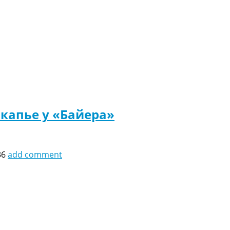
капье у «Байера»
36
add comment