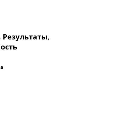
. Результаты,
мость
na