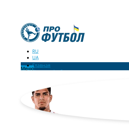
RU
UA
Главная
Меню
Новости футбола
Видео
Трансферы
Новости футбола Украины
Последние комментарии
Конкурс прогнозов
Логин
Рейтинги
Правила
Коллективный прогноз