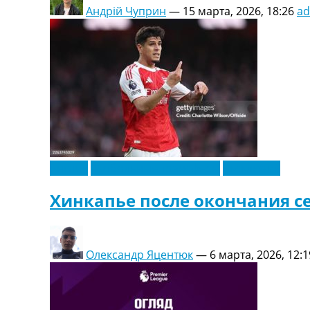
Андрій Чуприн
—
15 марта, 2026, 18:26
a
Англия
Футбольные трансферы
Эксклюзив
Хинкапье после окончания с
Олександр Яцентюк
—
6 марта, 2026, 12:1