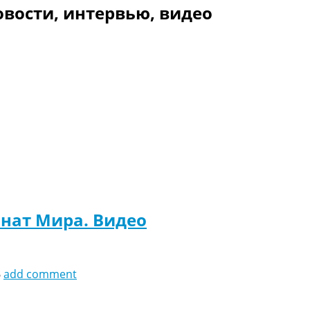
овости, интервью, видео
онат Мира. Видео
6
add comment