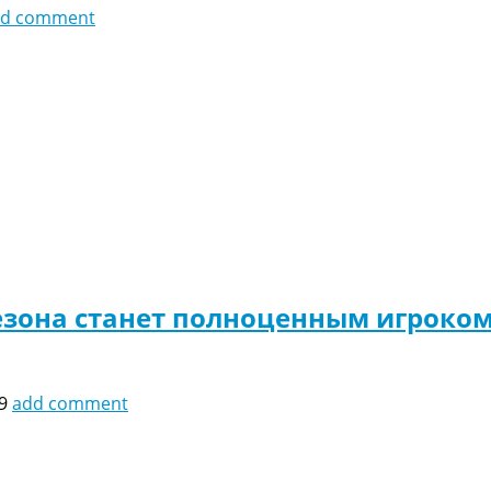
dd comment
езона станет полноценным игроко
9
add comment