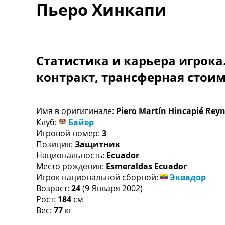
Пьеро Хинкапи
Турниры
Чемпионат Мира
Украина. Премьер-Лига
Украина. Первая Лига
Лига Чемпионов
Статистика и карьера игрока
Англия. Премьер Лига
контракт, трансферная стои
Испания. Ла Лига
Другие Турниры >>>
Таблицы
Таблицы групп Чемпионата Мира
Имя в оригигинале:
Piero Martín Hincapié Rey
Украина. Премьер-Лига
Клуб:
Байер
Украина. Первая Лига
Игровой номер:
3
Лига Чемпионов. Таблицы групп
Позиция:
Защитник
Англия. Премьер-Лига
Национальность:
Ecuador
Испания. Ла Лига
Место рождения:
Esmeraldas Ecuador
Все таблицы >>>
Игрок национальной сборной:
Эквадор
Рейтинги
Возраст:
24
(9 Января 2002)
Рейтинг стран УЕФА
Рост:
184
см
Рейтинг клубов УЕФА
Вес:
77
кг
Рейтинг ФИФА