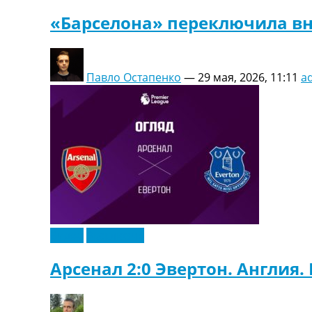
«Барселона» переключила в
Павло Остапенко
—
29 мая, 2026, 11:11
a
Видео
Эксклюзив
Арсенал 2:0 Эвертон. Англия.