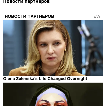
Новости партнеров
Украина. Премьер-Лига
Украина. Первая Лига
Лига Чемпионов
Англия. Премьер Лига
Испания. Ла Лига
Другие Турниры >>>
Таблицы
Таблицы групп Чемпионата Мира
Украина. Премьер-Лига
Украина. Первая Лига
Лига Чемпионов. Таблицы групп
Англия. Премьер-Лига
Испания. Ла Лига
Все таблицы >>>
Рейтинги
Рейтинг стран УЕФА
Рейтинг клубов УЕФА
Рейтинг ФИФА
ТВ программа