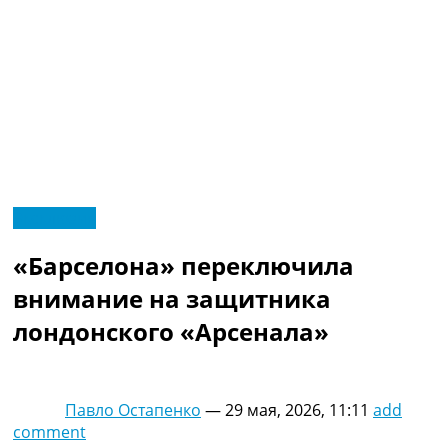
RU
Эксклюзив
UA
Главная
Меню
«Барселона» переключила
Новости футбола
Видео
внимание на защитника
Трансферы
лондонского «Арсенала»
Новости футбола Украины
Последние комментарии
Конкурс прогнозов
Логин
Павло Остапенко
—
29 мая, 2026, 11:11
add
Рейтинги
comment
Правила