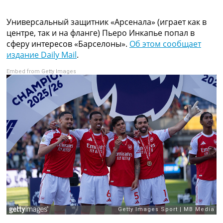
Коллективный прогноз
Турниры
Универсальный защитник «Арсенала» (играет как в
Чемпионат Мира
центре, так и на фланге) Пьеро Инкапье попал в
Украина. Премьер-Лига
сферу интересов «Барселоны».
Об этом сообщает
Украина. Первая Лига
издание Daily Mail
.
Лига Чемпионов
Embed from Getty Images
Англия. Премьер Лига
Испания. Ла Лига
Другие Турниры >>>
Таблицы
Таблицы групп Чемпионата Мира
Украина. Премьер-Лига
Украина. Первая Лига
Лига Чемпионов. Таблицы групп
Англия. Премьер-Лига
Испания. Ла Лига
Все таблицы >>>
Рейтинги
Рейтинг стран УЕФА
Рейтинг клубов УЕФА