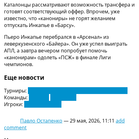
Рейтинг ФИФА
Каталонцы рассматривают возможность трансфера и
ТВ программа
готовят соответствующий оффер. Впрочем, уже
известно, что «канониры» не горят желанием
RU
отпускать Инкапье в «Барсу».
UA
Пьеро Инкапье перебрался в «Арсенал» из
Categories
леверкузенского «Байера». Он уже успел выиграть
АПЛ, а завтра вечером попробует помочь
Главная
«канонирам» одолеть «ПСЖ» в финале Лиги
Новости футбола
чемпионов.
Видео
Трансферы
Еще новости
Новости футбола Украины
Последние комментарии
Турниры:
Чемпионат Испании по футболу. Ла Лига
Конкурс прогнозов
Команды:
Арсенал
Барселона
Логин
Игроки:
Пьеро Хинкапи
Рейтинги
Правила
Павло Остапенко
—
29 мая, 2026, 11:11
add
Коллективный прогноз
comment
Турниры
Чемпионат Мира