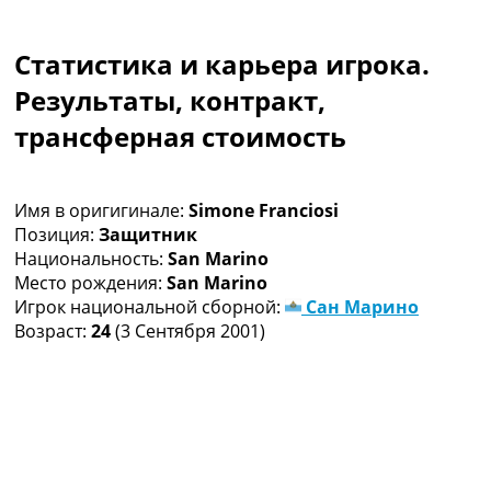
Коллективный прогноз
Турниры
Статистика и карьера игрока.
Чемпионат Мира
Украина. Премьер-Лига
Результаты, контракт,
Украина. Первая Лига
трансферная стоимость
Лига Чемпионов
Англия. Премьер Лига
Испания. Ла Лига
Имя в оригигинале:
Simone Franciosi
Другие Турниры >>>
Позиция:
Защитник
Таблицы
Национальность:
San Marino
Таблицы групп Чемпионата Мира
Место рождения:
San Marino
Украина. Премьер-Лига
Игрок национальной сборной:
Сан Марино
Украина. Первая Лига
Возраст:
24
(3 Сентября 2001)
Лига Чемпионов. Таблицы групп
Англия. Премьер-Лига
Испания. Ла Лига
Все таблицы >>>
Рейтинги
Рейтинг стран УЕФА
Рейтинг клубов УЕФА