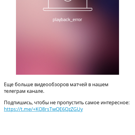
Украина. Премьер-Лига
Украина. Первая Лига
Лига Чемпионов
Англия. Премьер Лига
Испания. Ла Лига
Другие Турниры >>>
Таблицы
Таблицы групп Чемпионата Мира
Украина. Премьер-Лига
Украина. Первая Лига
Лига Чемпионов. Таблицы групп
Англия. Премьер-Лига
Испания. Ла Лига
Еще больше видеообзоров матчей в нашем
Все таблицы >>>
телеграм канале.
Рейтинги
Подпишись, чтобы не пропустить самое интересное:
Рейтинг стран УЕФА
https://t.me/+KO8rsTwQE6QzZGUy
Рейтинг клубов УЕФА
Рейтинг ФИФА
ТВ программа