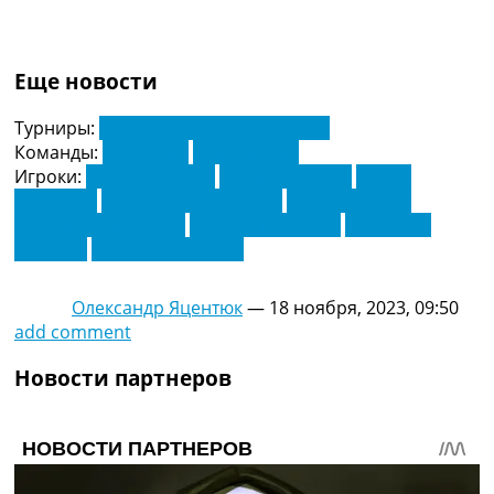
Еще новости
Турниры:
Чемпионат Европы. Отбор
Команды:
Казахстан
Сан Марино
Игроки:
Абат Аимбетов
Арман Кенесов
Ислам
Чесноков
Марчелло Муларони
Сергей Малый
Симоне Франциози
Сэмюэл Панкотти
Темирлан
Ерланов
Филиппо Фаббри
Олександр Яцентюк
—
18 ноября, 2023, 09:50
add comment
Новости партнеров