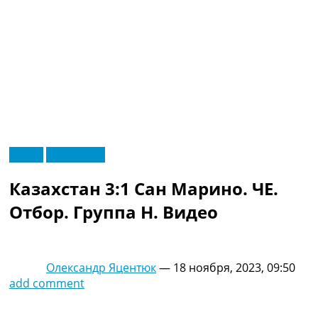
RU
Видео
Эксклюзив
UA
Главная
Меню
Казахстан 3:1 Сан Марино. ЧЕ.
Новости футбола
Видео
Отбор. Группа H. Видео
Трансферы
Новости футбола Украины
Последние комментарии
Олександр Яцентюк
—
18 ноября, 2023, 09:50
Конкурс прогнозов
add comment
Логин
Рейтинги
Правила