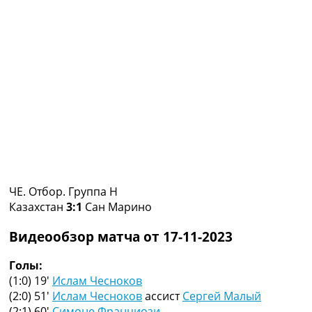
Коллективный прогноз
Турниры
Чемпионат Мира
Украина. Премьер-Лига
Украина. Первая Лига
Лига Чемпионов
Англия. Премьер Лига
Испания. Ла Лига
Другие Турниры >>>
Таблицы
Таблицы групп Чемпионата Мира
Украина. Премьер-Лига
ЧЕ. Отбор. Группа H
Украина. Первая Лига
Казахстан
3:1
Сан Марино
Лига Чемпионов. Таблицы групп
Англия. Премьер-Лига
Видеообзор матча от 17-11-2023
Испания. Ла Лига
Все таблицы >>>
Голы:
Рейтинги
(1:0) 19′
Ислам Чесноков
Рейтинг стран УЕФА
(2:0) 51′
Ислам Чесноков
ассист
Сергей Малый
Рейтинг клубов УЕФА
(2:1) 60′
Симоне Франциози