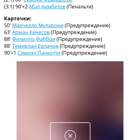
Рейтинг ФИФА
(3:1) 90’+2
Абат Аимбетов
(Пенальти)
ТВ программа
Карточки:
RU
50′
Марчелло Муларони
(Предупреждение)
UA
63′
Арман Кенесов
(Предупреждение)
88′
Филиппо Фаббри
(Предупреждение)
Categories
88′
Темирлан Ерланов
(Предупреждение)
90’+1
Сэмюэл Панкотти
(Предупреждение)
Главная
Новости футбола
Видео
Трансферы
Новости футбола Украины
Последние комментарии
Конкурс прогнозов
Логин
Рейтинги
Правила
Коллективный прогноз
Турниры
Чемпионат Мира