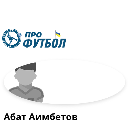
RU
UA
Главная
Меню
Новости футбола
Видео
Трансферы
Новости футбола Украины
Последние комментарии
Конкурс прогнозов
Абат Аимбетов
Логин
Рейтинги
Правила