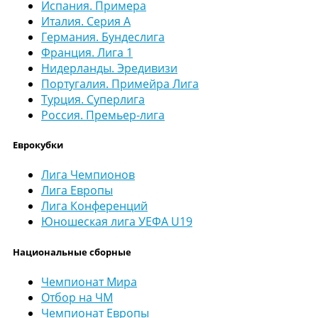
Испания. Примера
Италия. Серия А
Германия. Бундеслига
Франция. Лига 1
Нидерланды. Эредивизи
Португалия. Примейра Лига
Турция. Суперлига
Россия. Премьер-лига
Еврокубки
Лига Чемпионов
Лига Европы
Лига Конференций
Юношеская лига УЕФА U19
Национальные сборные
Чемпионат Мира
Отбор на ЧМ
Чемпионат Европы