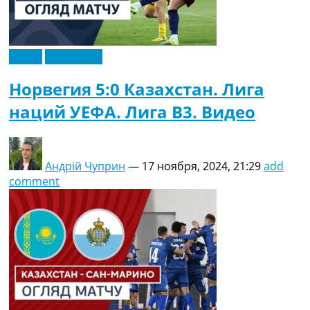
Украина. Премьер-Лига
Украина. Первая Лига
Лига Чемпионов
Англия. Премьер Лига
Видео
Эксклюзив
Испания. Ла Лига
Норвегия 5:0 Казахстан. Лига
Другие Турниры >>>
Таблицы
наций УЕФА. Лига B3. Видео
Таблицы групп Чемпионата Мира
Украина. Премьер-Лига
Украина. Первая Лига
Лига Чемпионов. Таблицы групп
Андрій Чуприн
—
17 ноября, 2024, 21:29
add
Англия. Премьер-Лига
comment
Испания. Ла Лига
Все таблицы >>>
Рейтинги
Рейтинг стран УЕФА
Рейтинг клубов УЕФА
Рейтинг ФИФА
ТВ программа