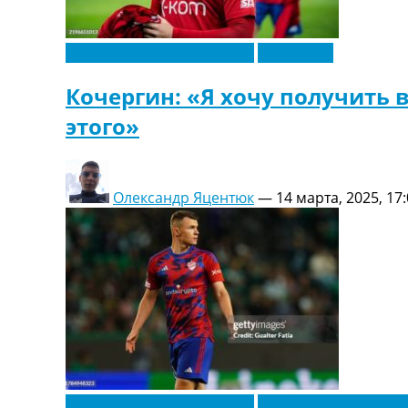
Новости футбола Украины
Эксклюзив
Кочергин: «Я хочу получить 
этого»
Олександр Яцентюк
—
14 марта, 2025, 17
Новости футбола Украины
Футбольные трансф