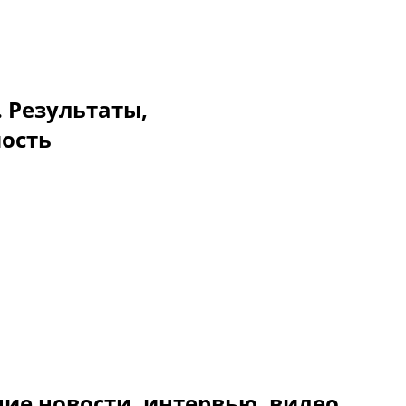
. Результаты,
мость
ие новости, интервью, видео