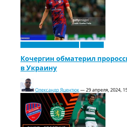
Новости футбола Украины
Эксклюзив
Кочергин обматерил проросс
в Украину
Олександр Яцентюк
—
29 апреля, 2024, 1