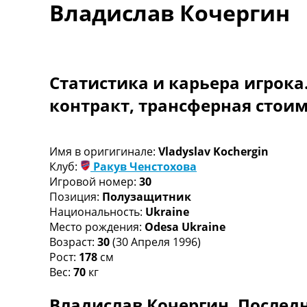
Владислав Кочергин
Турниры
Чемпионат Мира
Украина. Премьер-Лига
Украина. Первая Лига
Лига Чемпионов
Статистика и карьера игрока
Англия. Премьер Лига
контракт, трансферная стои
Испания. Ла Лига
Другие Турниры >>>
Таблицы
Таблицы групп Чемпионата Мира
Имя в оригигинале:
Vladyslav Kochergin
Украина. Премьер-Лига
Клуб:
Ракув Ченстохова
Украина. Первая Лига
Игровой номер:
30
Лига Чемпионов. Таблицы групп
Позиция:
Полузащитник
Англия. Премьер-Лига
Национальность:
Ukraine
Испания. Ла Лига
Место рождения:
Odesa Ukraine
Все таблицы >>>
Возраст:
30
(30 Апреля 1996)
Рейтинги
Рост:
178
см
Рейтинг стран УЕФА
Вес:
70
кг
Рейтинг клубов УЕФА
Владислав Кочергин. Последн
Рейтинг ФИФА