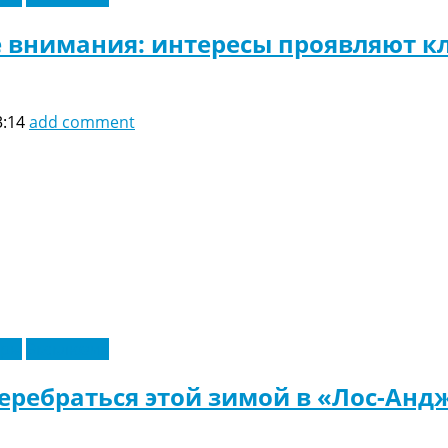
е внимания: интересы проявляют кл
3:14
add comment
еры
Эксклюзив
еребраться этой зимой в «Лос-Анд