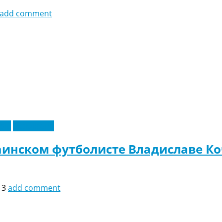
add comment
еры
Эксклюзив
аинском футболисте Владиславе К
13
add comment