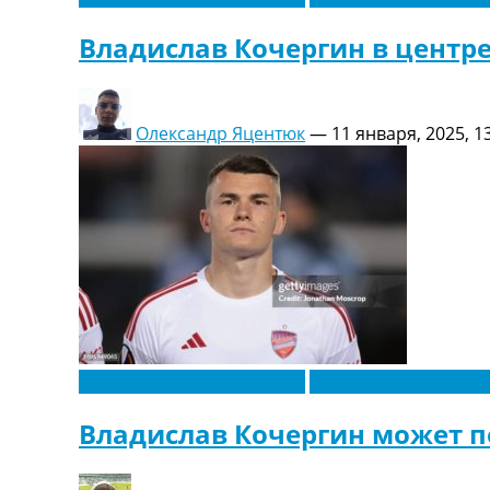
Владислав Кочергин в центр
Олександр Яцентюк
—
11 января, 2025, 1
Новости футбола Украины
Футбольные трансф
Владислав Кочергин может п