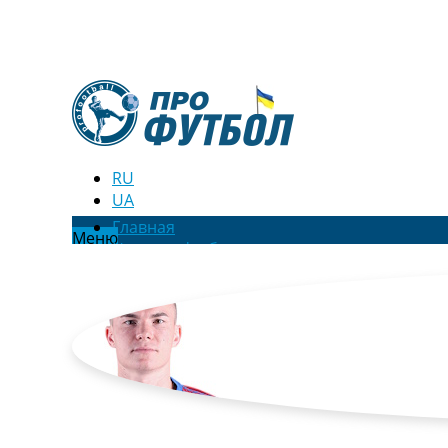
RU
UA
Главная
Меню
Новости футбола
Видео
Трансферы
Новости футбола Украины
Последние комментарии
Конкурс прогнозов
Логин
Рейтинги
Правила
Коллективный прогноз