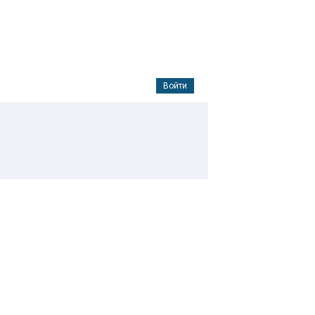
Войти