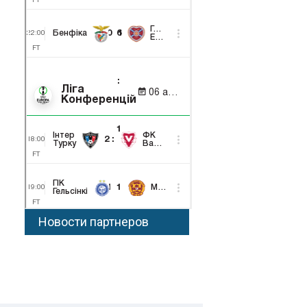
Новости партнеров