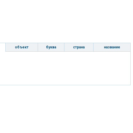
объект
буква
страна
название