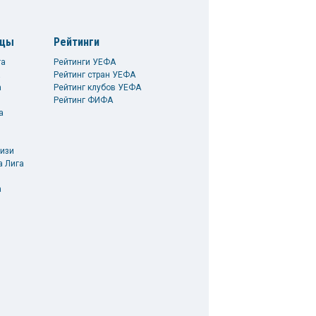
ицы
Рейтинги
га
Рейтинги УЕФА
а
Рейтинг стран УЕФА
а
Рейтинг клубов УЕФА
Рейтинг ФИФА
а
изи
а Лига
а