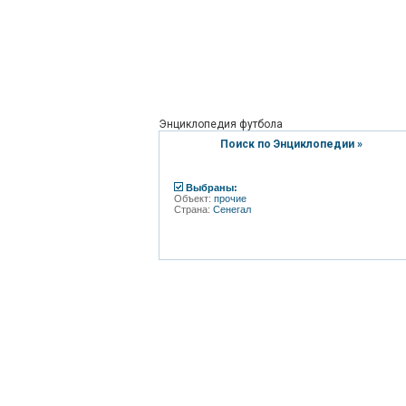
Энциклопедия футбола
Поиск по Энциклопедии »
Выбраны:
Объект:
прочие
Страна:
Сенегал