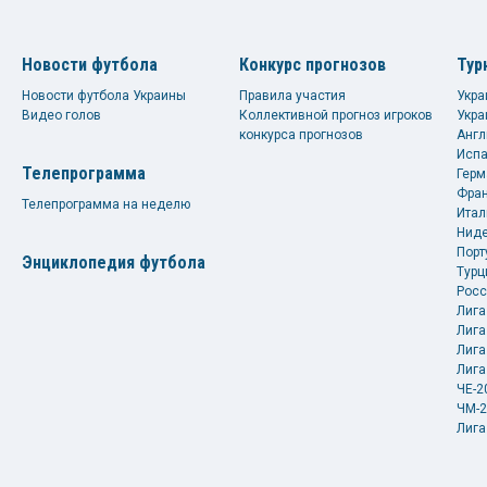
Новости футбола
Конкурс прогнозов
Тур
Новости футбола Украины
Правила участия
Укра
Видео голов
Коллективной прогноз игроков
Укра
конкурса прогнозов
Англ
Испа
Телепрограмма
Герм
Фран
Телепрограмма на неделю
Итал
Ниде
Порт
Энциклопедия футбола
Турц
Росс
Лига
Лига
Лига
Лига
ЧЕ-2
ЧМ-2
Лига