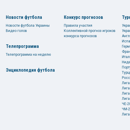
Новости футбола
Конкурс прогнозов
Тур
Новости футбола Украины
Правила участия
Укра
Видео голов
Коллективной прогноз игроков
Укра
конкурса прогнозов
Англ
Испа
Телепрограмма
Герм
Фран
Телепрограмма на неделю
Итал
Ниде
Порт
Энциклопедия футбола
Турц
Росс
Лига
Лига
Лига
Лига
ЧЕ-2
ЧМ-2
Лига