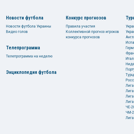
Новости футбола
Конкурс прогнозов
Тур
Новости футбола Украины
Правила участия
Укра
Видео голов
Коллективной прогноз игроков
Укра
конкурса прогнозов
Англ
Испа
Телепрограмма
Герм
Фран
Телепрограмма на неделю
Итал
Ниде
Порт
Энциклопедия футбола
Турц
Росс
Лига
Лига
Лига
Лига
ЧЕ-2
ЧМ-2
Лига