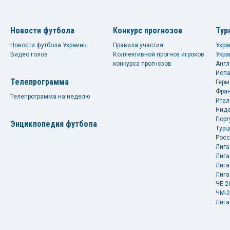
Новости футбола
Конкурс прогнозов
Тур
Новости футбола Украины
Правила участия
Укра
Видео голов
Коллективной прогноз игроков
Укра
конкурса прогнозов
Англ
Испа
Телепрограмма
Герм
Фран
Телепрограмма на неделю
Итал
Ниде
Порт
Энциклопедия футбола
Турц
Росс
Лига
Лига
Лига
Лига
ЧЕ-2
ЧМ-2
Лига