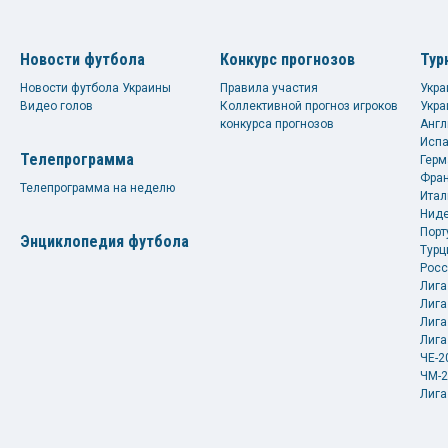
Новости футбола
Конкурс прогнозов
Тур
Новости футбола Украины
Правила участия
Укра
Видео голов
Коллективной прогноз игроков
Укра
конкурса прогнозов
Англ
Испа
Телепрограмма
Герм
Фран
Телепрограмма на неделю
Итал
Ниде
Порт
Энциклопедия футбола
Турц
Росс
Лига
Лига
Лига
Лига
ЧЕ-2
ЧМ-2
Лига