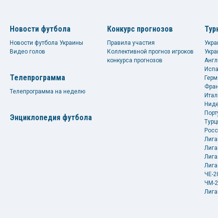
Новости футбола
Конкурс прогнозов
Тур
Новости футбола Украины
Правила участия
Укра
Видео голов
Коллективной прогноз игроков
Укра
конкурса прогнозов
Англ
Испа
Телепрограмма
Герм
Фран
Телепрограмма на неделю
Итал
Ниде
Порт
Энциклопедия футбола
Турц
Росс
Лига
Лига
Лига
Лига
ЧЕ-2
ЧМ-2
Лига