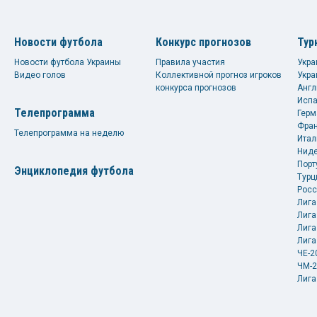
Новости футбола
Конкурс прогнозов
Тур
Новости футбола Украины
Правила участия
Укра
Видео голов
Коллективной прогноз игроков
Укра
конкурса прогнозов
Англ
Испа
Телепрограмма
Герм
Фран
Телепрограмма на неделю
Итал
Ниде
Порт
Энциклопедия футбола
Турц
Росс
Лига
Лига
Лига
Лига
ЧЕ-2
ЧМ-2
Лига