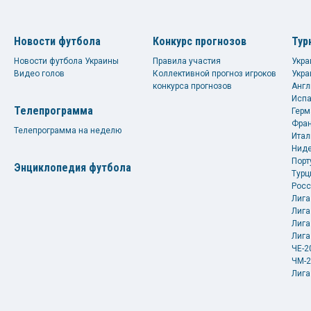
Новости футбола
Конкурс прогнозов
Тур
Новости футбола Украины
Правила участия
Укра
Видео голов
Коллективной прогноз игроков
Укра
конкурса прогнозов
Англ
Испа
Телепрограмма
Герм
Фран
Телепрограмма на неделю
Итал
Ниде
Порт
Энциклопедия футбола
Турц
Росс
Лига
Лига
Лига
Лига
ЧЕ-2
ЧМ-2
Лига