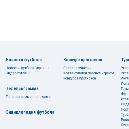
Новости футбола
Конкурс прогнозов
Тур
Новости футбола Украины
Правила участия
Укра
Видео голов
Коллективной прогноз игроков
Укра
конкурса прогнозов
Англ
Испа
Телепрограмма
Герм
Фран
Телепрограмма на неделю
Итал
Ниде
Порт
Энциклопедия футбола
Турц
Росс
Лига