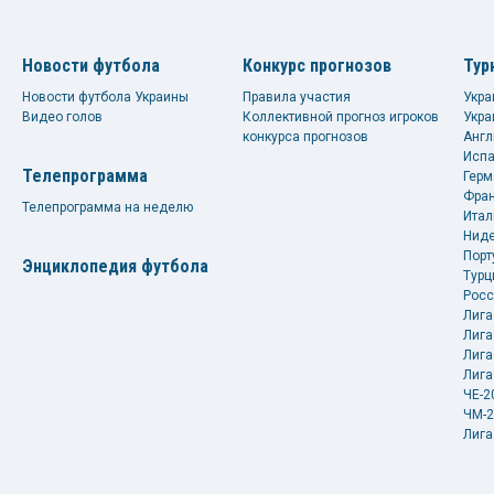
Новости футбола
Конкурс прогнозов
Тур
Новости футбола Украины
Правила участия
Укра
Видео голов
Коллективной прогноз игроков
Укра
конкурса прогнозов
Англ
Испа
Телепрограмма
Герм
Фран
Телепрограмма на неделю
Итал
Ниде
Порт
Энциклопедия футбола
Турц
Росс
Лига
Лига
Лига
Лига
ЧЕ-2
ЧМ-2
Лига