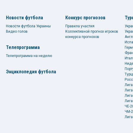
Новости футбола
Конкурс прогнозов
Тур
Новости футбола Украины
Правила участия
Укра
Видео голов
Коллективной прогноз игроков
Укра
конкурса прогнозов
Англ
Испа
Телепрограмма
Герм
Фран
Телепрограмма на неделю
Итал
Ниде
Порт
Энциклопедия футбола
Турц
Росс
Лига
Лига
Лига
Лига
ЧЕ-2
ЧМ-2
Лига