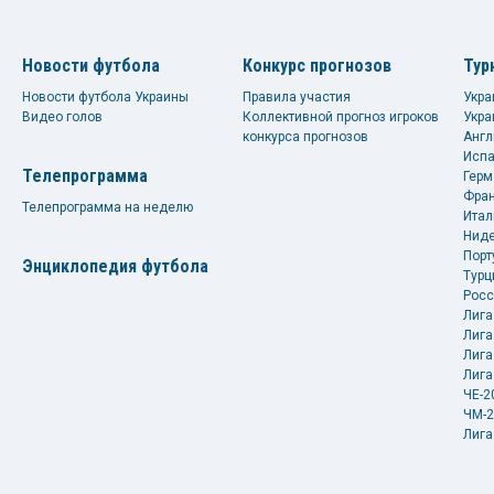
Новости футбола
Конкурс прогнозов
Тур
Новости футбола Украины
Правила участия
Укра
Видео голов
Коллективной прогноз игроков
Укра
конкурса прогнозов
Англ
Испа
Телепрограмма
Герм
Фран
Телепрограмма на неделю
Итал
Ниде
Порт
Энциклопедия футбола
Турц
Росс
Лига
Лига
Лига
Лига
ЧЕ-2
ЧМ-2
Лига