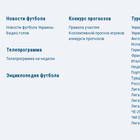
Новости футбола
Конкурс прогнозов
Тур
Новости футбола Украины
Правила участия
Укра
Видео голов
Коллективной прогноз игроков
Укра
конкурса прогнозов
Англ
Испа
Телепрограмма
Герм
Фран
Телепрограмма на неделю
Итал
Ниде
Порт
Энциклопедия футбола
Турц
Росс
Лига
Лига
Лига
Лига
ЧЕ-2
ЧМ-2
Лига