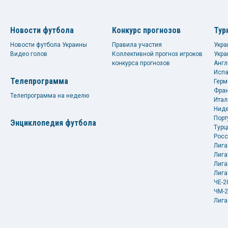
Новости футбола
Конкурс прогнозов
Тур
Новости футбола Украины
Правила участия
Укра
Видео голов
Коллективной прогноз игроков
Укра
конкурса прогнозов
Англ
Испа
Телепрограмма
Герм
Фран
Телепрограмма на неделю
Итал
Ниде
Порт
Энциклопедия футбола
Турц
Росс
Лига
Лига
Лига
Лига
ЧЕ-2
ЧМ-2
Лига