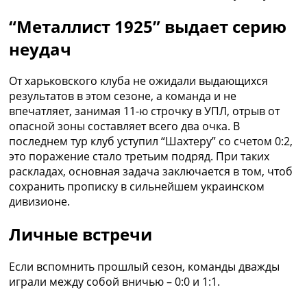
Украина. Премьер-Лига
“Металлист 1925” выдает серию
Украина. Первая Лига
Лига Чемпионов
неудач
Англия. Премьер Лига
Испания. Ла Лига
От харьковского клуба не ожидали выдающихся
Другие Турниры >>>
результатов в этом сезоне, а команда и не
Таблицы
впечатляет, занимая 11-ю строчку в УПЛ, отрыв от
Таблицы групп Чемпионата Мира
опасной зоны составляет всего два очка. В
Украина. Премьер-Лига
последнем тур клуб уступил “Шахтеру” со счетом 0:2,
Украина. Первая Лига
это поражение стало третьим подряд. При таких
Лига Чемпионов. Таблицы групп
раскладах, основная задача заключается в том, чтоб
Англия. Премьер-Лига
сохранить прописку в сильнейшем украинском
Испания. Ла Лига
дивизионе.
Все таблицы >>>
Рейтинги
Личные встречи
Рейтинг стран УЕФА
Рейтинг клубов УЕФА
Если вспомнить прошлый сезон, команды дважды
Рейтинг ФИФА
играли между собой вничью – 0:0 и 1:1.
ТВ программа