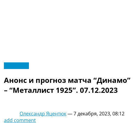
RU
Эксклюзив
UA
Главная
Меню
Анонс и прогноз матча “Динамо”
Новости футбола
Видео
– “Металлист 1925”. 07.12.2023
Трансферы
Новости футбола Украины
Последние комментарии
Олександр Яцентюк
—
7 декабря, 2023, 08:12
Конкурс прогнозов
add comment
Логин
Рейтинги
Правила