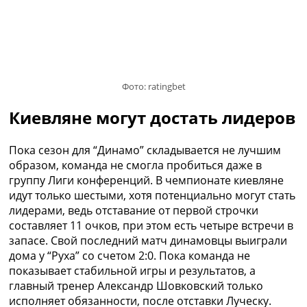
Рейтинг ФИФА
ТВ программа
RU
UA
Фото: ratingbet
Categories
Киевляне могут достать лидеров
Главная
Новости футбола
Пока сезон для “Динамо” складывается не лучшим
Видео
образом, команда не смогла пробиться даже в
Трансферы
группу Лиги конференций. В чемпионате киевляне
Новости футбола Украины
идут только шестыми, хотя потенциально могут стать
Последние комментарии
лидерами, ведь отставание от первой строчки
Конкурс прогнозов
составляет 11 очков, при этом есть четыре встречи в
Логин
запасе. Свой последний матч динамовцы выиграли
Рейтинги
дома у “Руха” со счетом 2:0. Пока команда не
Правила
показывает стабильной игры и результатов, а
Коллективный прогноз
главный тренер Александр Шовковский только
Турниры
исполняет обязанности, после отставки Луческу.
Чемпионат Мира