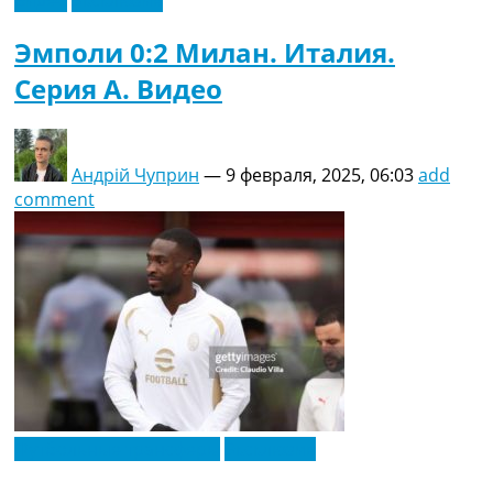
Видео
Эксклюзив
Эмполи 0:2 Милан. Италия.
Серия A. Видео
Андрій Чуприн
—
9 февраля, 2025, 06:03
add
comment
Футбольные трансферы
Эксклюзив