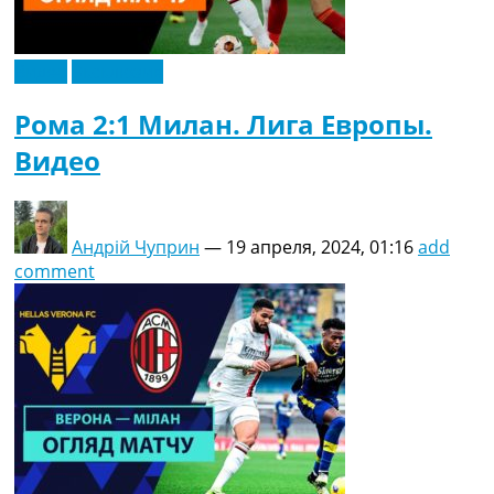
Видео
Эксклюзив
Рома 2:1 Милан. Лига Европы.
Видео
Андрій Чуприн
—
19 апреля, 2024, 01:16
add
comment