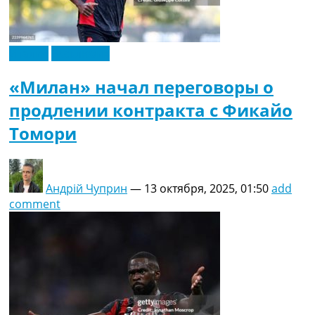
Италия
Эксклюзив
«Милан» начал переговоры о
продлении контракта с Фикайо
Томори
Андрій Чуприн
—
13 октября, 2025, 01:50
add
comment