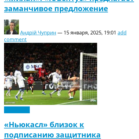
заманчивое предложение
Андрій Чуприн
—
15 января, 2025, 19:01
add
comment
Эксклюзив
«Ньюкасл» близок к
подписанию защитника