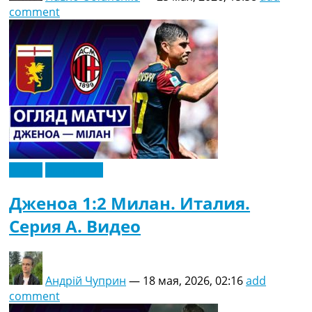
comment
Видео
Эксклюзив
Дженоа 1:2 Милан. Италия.
Серия A. Видео
Андрій Чуприн
—
18 мая, 2026, 02:16
add
comment