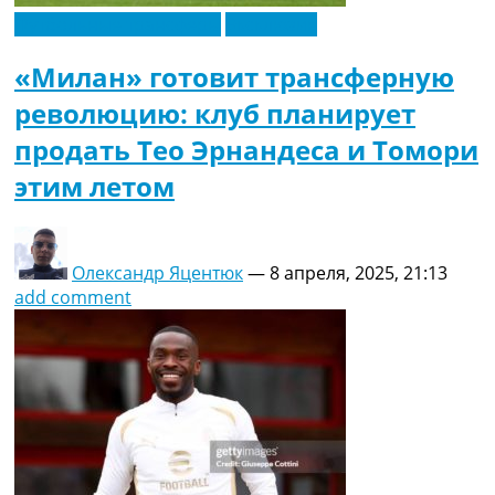
Футбольные трансферы
Эксклюзив
«Милан» готовит трансферную
революцию: клуб планирует
продать Тео Эрнандеса и Томори
этим летом
Олександр Яцентюк
—
8 апреля, 2025, 21:13
add comment