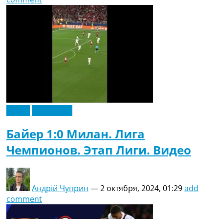
Видео
Эксклюзив
Байер 1:0 Милан. Лига
Чемпионов. Этап Лиги. Видео
Андрій Чуприн
—
2 октября, 2024, 01:29
add
comment