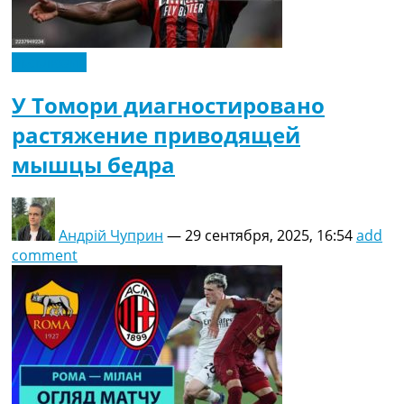
Эксклюзив
У Томори диагностировано
растяжение приводящей
мышцы бедра
Андрій Чуприн
—
29 сентября, 2025, 16:54
add
comment