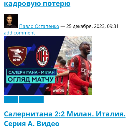
кадровую потерю
Павло Остапенко
—
25 декабря, 2023, 09:31
add comment
Видео
Эксклюзив
Салернитана 2:2 Милан. Италия.
Серия A. Видео