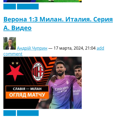
Видео
Эксклюзив
Верона 1:3 Милан. Италия. Серия
A. Видео
Андрій Чуприн
—
17 марта, 2024, 21:04
add
comment
Видео
Эксклюзив