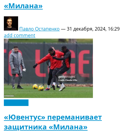
«Милана»
Павло Остапенко
—
31 декабря, 2024, 16:29
add comment
Эксклюзив
«Ювентус» переманивает
защитника «Милана»