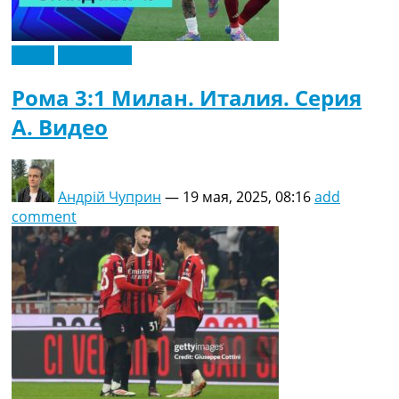
Видео
Эксклюзив
Рома 3:1 Милан. Италия. Серия
A. Видео
Андрій Чуприн
—
19 мая, 2025, 08:16
add
comment