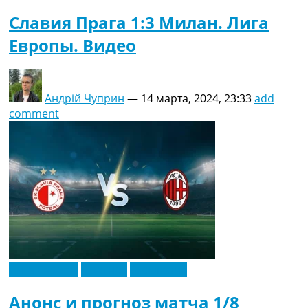
Славия Прага 1:3 Милан. Лига
Европы. Видео
Андрій Чуприн
—
14 марта, 2024, 23:33
add
comment
Лига Европы
Прогноз
Эксклюзив
Анонс и прогноз матча 1/8