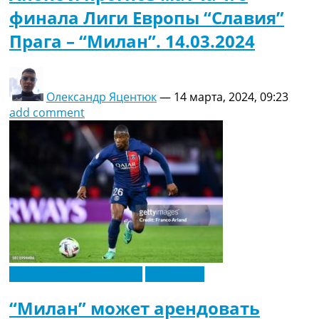
финала Лиги Европы “Славия”
Прага – “Милан”. 14.03.2024
Олександр Яцентюк
—
14 марта, 2024, 09:23
add comment
Футбольные трансферы
Эксклюзив
“Милан” может арендовать