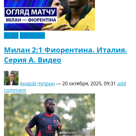
Видео
Эксклюзив
Милан 2:1 Фиорентина. Италия.
Серия A. Видео
Андрій Чуприн
—
20 октября, 2025, 09:31
add
comment