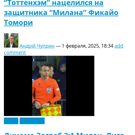
“Тоттенхэм” нацелился на
защитника “Милана” Фикайо
Томори
Андрій Чуприн
—
1 февраля, 2025, 18:34
add
comment
Видео
Эксклюзив