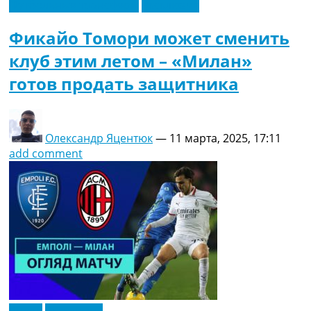
Футбольные трансферы
Эксклюзив
Фикайо Томори может сменить
клуб этим летом – «Милан»
готов продать защитника
Олександр Яцентюк
—
11 марта, 2025, 17:11
add comment