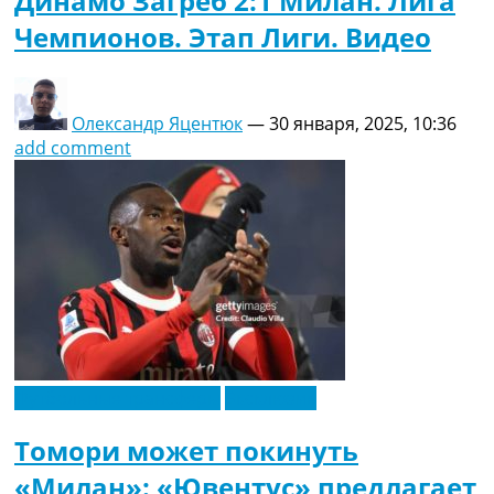
Динамо Загреб 2:1 Милан. Лига
Чемпионов. Этап Лиги. Видео
Олександр Яцентюк
—
30 января, 2025, 10:36
add comment
Футбольные трансферы
Эксклюзив
Томори может покинуть
«Милан»: «Ювентус» предлагает