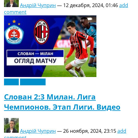
Андрій Чуприн
—
12 декабря, 2024, 01:46
add
comment
Видео
Эксклюзив
Слован 2:3 Милан. Лига
Чемпионов. Этап Лиги. Видео
Андрій Чуприн
—
26 ноября, 2024, 23:15
add
comment