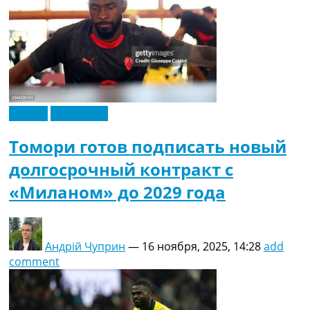
Италия
Эксклюзив
Томори готов подписать новый
долгосрочный контракт с
«Миланом» до 2029 года
Андрій Чуприн
—
16 ноября, 2025, 14:28
add
comment