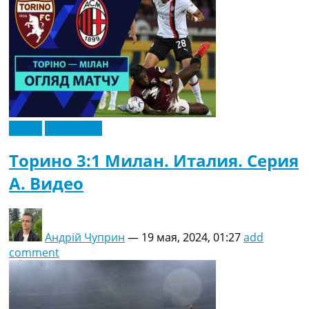
Видео
Эксклюзив
Торино 3:1 Милан. Италия. Серия
A. Видео
Андрій Чуприн
—
19 мая, 2024, 01:27
add
comment