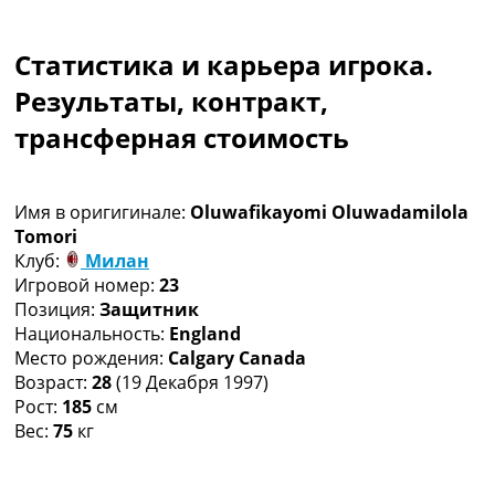
Коллективный прогноз
Турниры
Статистика и карьера игрока.
Чемпионат Мира
Украина. Премьер-Лига
Результаты, контракт,
Украина. Первая Лига
трансферная стоимость
Лига Чемпионов
Англия. Премьер Лига
Испания. Ла Лига
Имя в оригигинале:
Oluwafikayomi Oluwadamilola
Другие Турниры >>>
Tomori
Таблицы
Клуб:
Милан
Таблицы групп Чемпионата Мира
Игровой номер:
23
Украина. Премьер-Лига
Позиция:
Защитник
Украина. Первая Лига
Национальность:
England
Лига Чемпионов. Таблицы групп
Место рождения:
Calgary Canada
Англия. Премьер-Лига
Возраст:
28
(19 Декабря 1997)
Испания. Ла Лига
Рост:
185
см
Все таблицы >>>
Вес:
75
кг
Рейтинги
Рейтинг стран УЕФА
Рейтинг клубов УЕФА