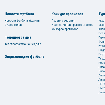
Новости футбола
Конкурс прогнозов
Тур
Новости футбола Украины
Правила участия
Укра
Видео голов
Коллективной прогноз игроков
Укра
конкурса прогнозов
Англ
Испа
Телепрограмма
Герм
Фран
Телепрограмма на неделю
Итал
Ниде
Порт
Энциклопедия футбола
Турц
Росс
Лига
Лига
Лига
Лига
ЧЕ-2
ЧМ-2
Лига