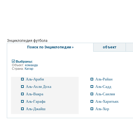
Энциклопедия футбола
Поиск по Энциклопедии »
объект
Выбраны:
Объект:
команда
Страна:
Катар
Аль-Араби
Аль-Райан
Аль-Ахли Доха
Аль-Садд
Аль-Вакра
Аль-Саилия
Аль-Гарафа
Аль-Харитьях
Аль-Джайш
Аль-Хор