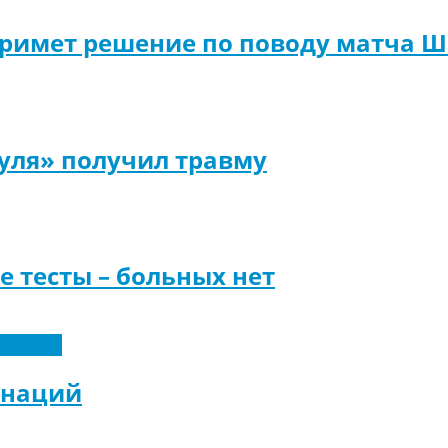
 примет решение по поводу матча 
уля» получил травму
 тесты – больных нет
склюзив
а наций