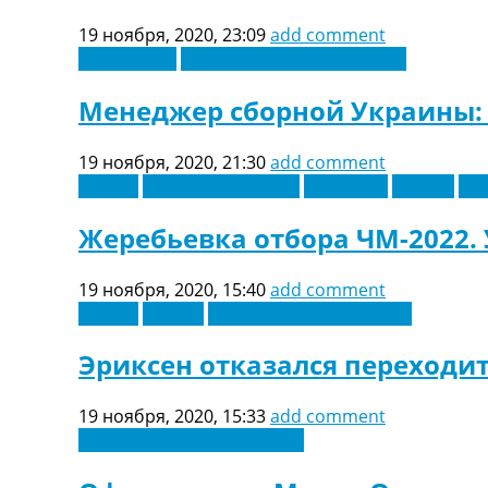
ТВ программа
19 ноября, 2020, 23:09
add comment
RU
Лига наций
Новости футбола Украины
UA
Менеджер сборной Украины: 
Categories
19 ноября, 2020, 21:30
add comment
Главная
Англия
Восточная Европа
Германия
Европа
Ис
Новости футбола
Видео
Жеребьевка отбора ЧМ-2022.
Трансферы
Новости футбола Украины
19 ноября, 2020, 15:40
add comment
Последние комментарии
Англия
Италия
Футбольные трансферы
Конкурс прогнозов
Логин
Эриксен отказался переходит
Рейтинги
Правила
Коллективный прогноз
19 ноября, 2020, 15:33
add comment
Турниры
Новости футбола Украины
Чемпионат Мира
Украина. Премьер-Лига