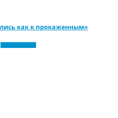
ились как к прокаженным»
Чемпионат Мира
у