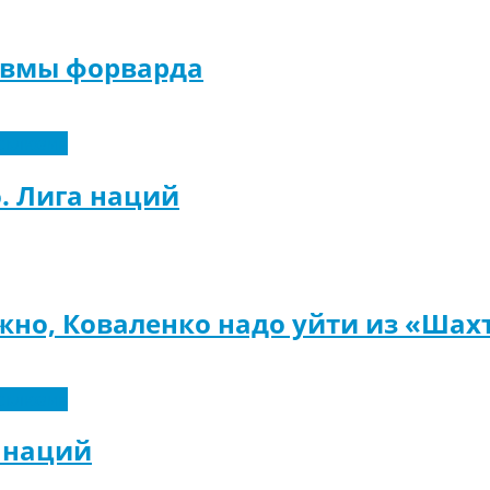
авмы форварда
склюзив
. Лига наций
но, Коваленко надо уйти из «Шах
склюзив
а наций