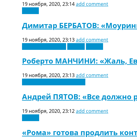
19 ноября, 2020, 23:14
add comment
Турниры
Англия
Чемпионат Мира
Украина. Премьер-Лига
Димитар БЕРБАТОВ: «Моуринь
Украина. Первая Лига
Лига Чемпионов
19 ноября, 2020, 23:13
add comment
Англия. Премьер Лига
Восточная Европа
Европа
Италия
Испания. Ла Лига
Другие Турниры >>>
Роберто МАНЧИНИ: «Жаль, Евр
Таблицы
Таблицы групп Чемпионата Мира
Украина. Премьер-Лига
19 ноября, 2020, 23:13
add comment
Украина. Первая Лига
Новости футбола Украины
Лига Чемпионов. Таблицы групп
Англия. Премьер-Лига
Андрей ПЯТОВ: «Все должно р
Испания. Ла Лига
Все таблицы >>>
19 ноября, 2020, 23:12
add comment
Рейтинги
Италия
Рейтинг стран УЕФА
Рейтинг клубов УЕФА
«Рома» готова продлить конт
Рейтинг ФИФА