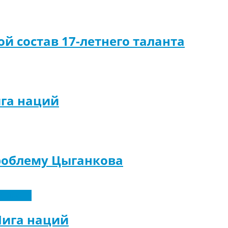
й состав 17-летнего таланта
ига наций
роблему Цыганкова
склюзив
Лига наций