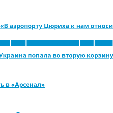
«В аэропорту Цюриха к нам относ
пания
Италия
Новости футбола Украины
Россия
Франция
 Украина попала во вторую корзин
ь в «Арсенал»