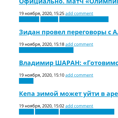
Официально. Матч «Олимпик
Украина. Первая Лига
Лига Чемпионов
19 ноября, 2020, 15:25
add comment
Англия. Премьер Лига
Германия
Испания
Футбольные трансферы
Испания. Ла Лига
Другие Турниры >>>
Зидан провел переговоры с 
Таблицы
Таблицы групп Чемпионата Мира
19 ноября, 2020, 15:18
add comment
Украина. Премьер-Лига
Новости футбола Украины
Украина. Первая Лига
Лига Чемпионов. Таблицы групп
Владимир ШАРАН: «Готовимс
Англия. Премьер-Лига
Испания. Ла Лига
Все таблицы >>>
19 ноября, 2020, 15:10
add comment
Рейтинги
Англия
Рейтинг стран УЕФА
Рейтинг клубов УЕФА
Кепа зимой может уйти в аре
Рейтинг ФИФА
ТВ программа
19 ноября, 2020, 15:02
add comment
Европа
Лига наций
Новости футбола Украины