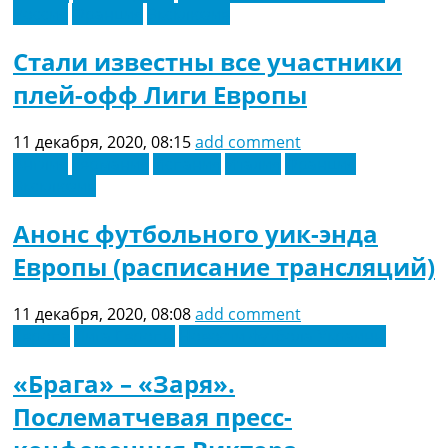
Россия
Франция
Эксклюзив
Стали известны все участники
плей-офф Лиги Европы
11 декабря, 2020, 08:15
add comment
Англия
Германия
Испания
Италия
Франция
Эксклюзив
Анонс футбольного уик-энда
Европы (расписание трансляций)
11 декабря, 2020, 08:08
add comment
Европа
Лига Европы
Новости футбола Украины
«Брага» – «Заря».
Послематчевая пресс-