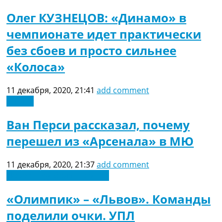
Украина. Премьер-Лига
Олег КУЗНЕЦОВ: «Динамо» в
Украина. Первая Лига
Лига Чемпионов
чемпионате идет практически
Англия. Премьер Лига
без сбоев и просто сильнее
Испания. Ла Лига
Другие Турниры >>>
«Колоса»
Таблицы
Таблицы групп Чемпионата Мира
11 декабря, 2020, 21:41
add comment
Украина. Премьер-Лига
Англия
Украина. Первая Лига
Лига Чемпионов. Таблицы групп
Ван Перси рассказал, почему
Англия. Премьер-Лига
перешел из «Арсенала» в МЮ
Испания. Ла Лига
Все таблицы >>>
Рейтинги
11 декабря, 2020, 21:37
add comment
Рейтинг стран УЕФА
Новости футбола Украины
Рейтинг клубов УЕФА
Рейтинг ФИФА
«Олимпик» – «Львов». Команды
ТВ программа
поделили очки. УПЛ