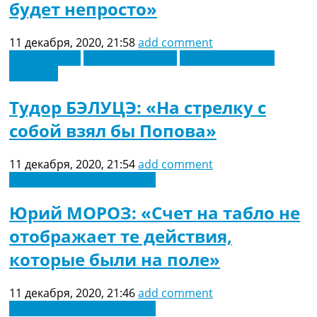
будет непросто»
Рейтинг ФИФА
ТВ программа
11 декабря, 2020, 21:58
add comment
RU
Лига Европы
Лига Чемпионов
Новости футбола
UA
Украины
Categories
Тудор БЭЛУЦЭ: «На стрелку с
Главная
собой взял бы Попова»
Новости футбола
Видео
11 декабря, 2020, 21:54
add comment
Трансферы
Новости футбола Украины
Новости футбола Украины
Последние комментарии
Юрий МОРОЗ: «Счет на табло не
Конкурс прогнозов
отображает те действия,
Логин
Рейтинги
которые были на поле»
Правила
Коллективный прогноз
11 декабря, 2020, 21:46
add comment
Турниры
Новости футбола Украины
Чемпионат Мира