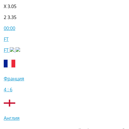
X
3.05
2
3.35
00:00
FT
FT
Франция
4 : 6
Англия