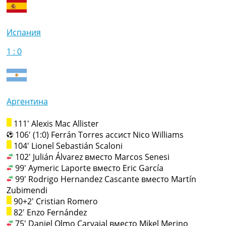
Испания
1 : 0
Аргентина
111' Alexis Mac Allister
106' (1:0) Ferrán Torres ассист Nico Williams
104' Lionel Sebastián Scaloni
102' Julián Álvarez вместо Marcos Senesi
99' Aymeric Laporte вместо Eric García
99' Rodrigo Hernandez Cascante вместо Martín
Zubimendi
90+2' Cristian Romero
82' Enzo Fernández
75' Daniel Olmo Carvajal вместо Mikel Merino