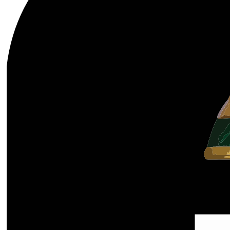
Украина. Премьер-Лига
Украина. Первая Лига
Лига Чемпионов
Англия. Премьер Лига
Испания. Ла Лига
Другие Турниры >>>
Таблицы
Таблицы групп Чемпионата Мира
Украина. Премьер-Лига
Украина. Первая Лига
Лига Чемпионов. Таблицы групп
Англия. Премьер-Лига
Испания. Ла Лига
Все таблицы >>>
Рейтинги
Рейтинг стран УЕФА
Рейтинг клубов УЕФА
Рейтинг ФИФА
ТВ программа