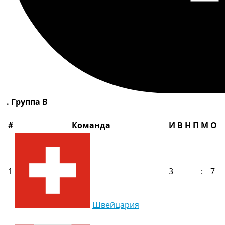
. Группа B
#
Команда
И
В
Н
П
М
О
1
3
:
7
Швейцария