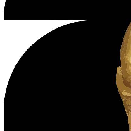
Коллективный прогноз
Турниры
Чемпионат Мира
Украина. Премьер-Лига
Украина. Первая Лига
Лига Чемпионов
Англия. Премьер Лига
Испания. Ла Лига
Другие Турниры >>>
Таблицы
Таблицы групп Чемпионата Мира
Украина. Премьер-Лига
Украина. Первая Лига
Лига Чемпионов. Таблицы групп
Англия. Премьер-Лига
Испания. Ла Лига
Все таблицы >>>
Рейтинги
Рейтинг стран УЕФА
Рейтинг клубов УЕФА