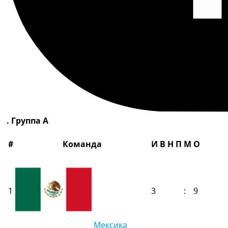
. Группа A
#
Команда
И
В
Н
П
М
О
1
3
:
9
Мексика