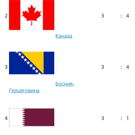
2
3
:
4
Канада
3
3
:
4
Босния-
Герцеговина
4
3
:
1