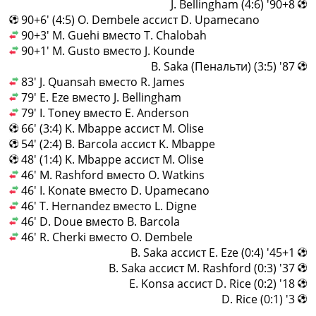
90+8' (4:6) J. Bellingham
90+6' (4:5) O. Dembele ассист D. Upamecano
90+3' M. Guehi вместо T. Chalobah
90+1' M. Gusto вместо J. Kounde
87' (3:5) B. Saka (Пенальти)
83' J. Quansah вместо R. James
79' E. Eze вместо J. Bellingham
79' I. Toney вместо E. Anderson
66' (3:4) K. Mbappe ассист M. Olise
54' (2:4) B. Barcola ассист K. Mbappe
48' (1:4) K. Mbappe ассист M. Olise
46' M. Rashford вместо O. Watkins
46' I. Konate вместо D. Upamecano
46' T. Hernandez вместо L. Digne
46' D. Doue вместо B. Barcola
46' R. Cherki вместо O. Dembele
45+1' (0:4) B. Saka ассист E. Eze
37' (0:3) B. Saka ассист M. Rashford
18' (0:2) E. Konsa ассист D. Rice
3' (0:1) D. Rice