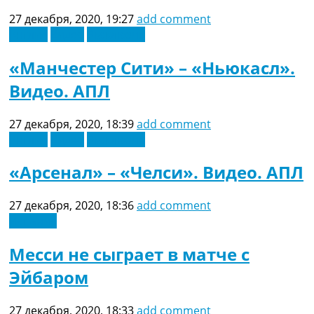
Рейтинг ФИФА
27 декабря, 2020, 19:27
add comment
ТВ программа
Англия
Видео
Эксклюзив
RU
«Манчестер Сити» – «Ньюкасл».
UA
Видео. АПЛ
Categories
27 декабря, 2020, 18:39
add comment
Главная
Англия
Видео
Эксклюзив
Новости футбола
Видео
«Арсенал» – «Челси». Видео. АПЛ
Трансферы
Новости футбола Украины
Последние комментарии
27 декабря, 2020, 18:36
add comment
Конкурс прогнозов
Испания
Логин
Рейтинги
Месси не сыграет в матче с
Правила
Эйбаром
Коллективный прогноз
Турниры
Чемпионат Мира
27 декабря, 2020, 18:33
add comment