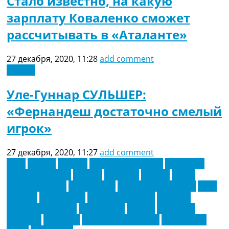
Стало известно, на какую
зарплату Коваленко сможет
рассчитывать в «Аталанте»
27 декабря, 2020, 11:28
add comment
Англия
Уле-Гуннар СУЛЬШЕР:
«Фернандеш достаточно смелый
игрок»
27 декабря, 2020, 11:27
add comment
Азия
Англия
Африка
Восточная Европа
Германия
Другие турниры
Европа
Испания
Италия
Кубок
Конфедераций
Кубок УЕФА
Латинская Америка
Лига
Европы
Лига наций
Лига Чемпионов
Новости
футбола Украины
Олимпиада
Россия
Северная
Америка
Франция
Чемпионат Европы
Чемпионат