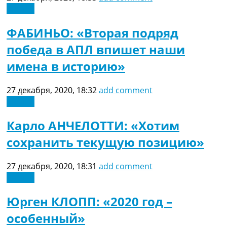
Украина. Премьер-Лига
Англия
Украина. Первая Лига
ФАБИНЬО: «Вторая подряд
Лига Чемпионов
Англия. Премьер Лига
победа в АПЛ впишет наши
Испания. Ла Лига
имена в историю»
Другие Турниры >>>
Таблицы
Таблицы групп Чемпионата Мира
27 декабря, 2020, 18:32
add comment
Украина. Премьер-Лига
Англия
Украина. Первая Лига
Лига Чемпионов. Таблицы групп
Карло АНЧЕЛОТТИ: «Хотим
Англия. Премьер-Лига
сохранить текущую позицию»
Испания. Ла Лига
Все таблицы >>>
Рейтинги
27 декабря, 2020, 18:31
add comment
Рейтинг стран УЕФА
Англия
Рейтинг клубов УЕФА
Рейтинг ФИФА
Юрген КЛОПП: «2020 год –
ТВ программа
особенный»